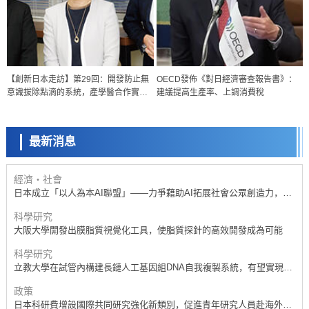
政策
日本科研費增設國際共同研究強化新類別，促進青年研究人員赴海外開
展研究
科學研究
【創新日本走訪】第29回：開發防止無
OECD發佈《對日經濟審查報告書》：
京都大學高效生成光的構成單元「光子」，可應用於量子電腦
意識拔除點滴的系統，產學醫合作實現
建議提高生產率、上調消費稅
科學研究
有尊嚴的認知症護理
開發出300億年僅誤差1秒的光晶格鐘，構建網路將其打造為次世代社會
基礎設施
最新消息
經濟・社會
日本成立「以人為本AI聯盟」——力爭藉助AI拓展社會公眾創造力，依
託產學合作推進研發
科學研究
大阪大學開發出膜脂質視覺化工具，使脂質探針的高效開發成為可能
科學研究
立教大學在試管內構建長鏈人工基因組DNA自我複製系統，有望實現攜
帶大量基因的人工細胞
政策
日本科研費增設國際共同研究強化新類別，促進青年研究人員赴海外開
展研究
經濟・社會
鐵道綜研新任理事長蘆谷公稔：依託超導和防災等核心優勢服務社會