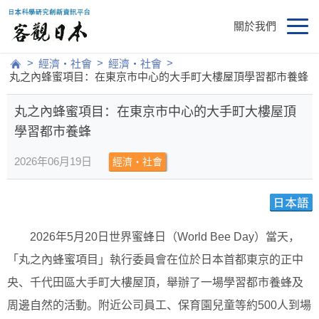
關於我們
>
>
>
經濟・社會
經濟・社會
丸之內蜂蜜項目：在東京市中心的大手町大樓屋頂學習都市養蜂
丸之內蜂蜜項目：在東京市中心的大手町大樓屋頂
學習都市養蜂
2026年06月19日
經濟・社會
2026年5月20日世界蜜蜂日（World Bee Day）當天，
「丸之內蜂蜜項目」執行委員會在位於日本首都東京的正中
央、千代田區大手町大樓屋頂，舉辦了一場學習都市養蜂及
周邊自然的活動。附近公司員工、保育園兒童等約500人到場