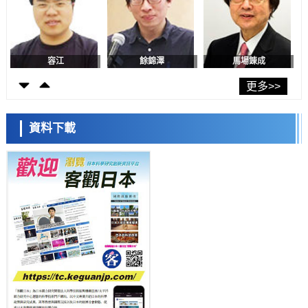
日本發布《令和8年版科學技術與創新白皮書》，解讀第七期基本計畫
首年度政策方向
科學研究
東京大學發現可誘導細胞死亡的新型信使物質
科學研究
東京都健康長壽醫療中心跨器官揭示衰老過程中的糖鏈變化
更多>>
日本科學未來館 科學交
流員
科學研究
產總研無需石油利用松脂製備石墨前驅體，可作為電池電極材料
資料下載
科學研究
東京大學和海上保安廳等發現南海海槽沿線板塊邊界鎖定狀態存在區域
差異
政策
日本第2次醫療研究開發調整費，根據一線實際情況和需求分配99.3億
小岩井忠道
瀧川 進
戴維
日圓
科學研究
千葉大學鑑定出導致難治性疾病「肺高血壓症」惡化的蛋白質
「MYL9/12」，會引發血管結構惡化
科學研究
京都大學高效生成光的構成單元「光子」，可應用於量子電腦
科學研究
開發出300億年僅誤差1秒的光晶格鐘，構建網路將其打造為次世代社會