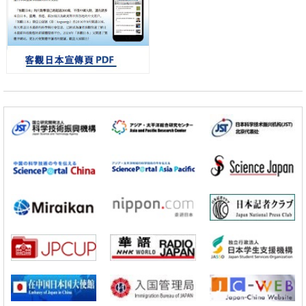
基礎設施
經濟・社會
日本成立「以人為本AI聯盟」——力爭藉助AI拓展社會公眾創造力，依
託產學合作推進研發
科學研究
大阪大學開發出膜脂質視覺化工具，使脂質探針的高效開發成為可能
科學研究
立教大學在試管內構建長鏈人工基因組DNA自我複製系統，有望實現攜
帶大量基因的人工細胞
政策
日本科研費增設國際共同研究強化新類別，促進青年研究人員赴海外開
展研究
科學研究
京都大學高效生成光的構成單元「光子」，可應用於量子電腦
科學研究
開發出300億年僅誤差1秒的光晶格鐘，構建網路將其打造為次世代社會
基礎設施
經濟・社會
日本成立「以人為本AI聯盟」——力爭藉助AI拓展社會公眾創造力，依
託產學合作推進研發
科學研究
大阪大學開發出膜脂質視覺化工具，使脂質探針的高效開發成為可能