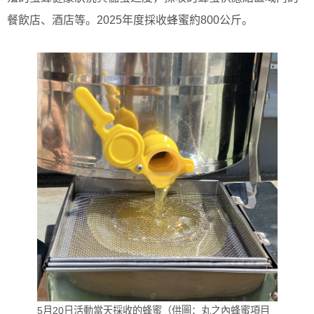
餐飲店、酒店等。2025年度採收蜂蜜約800公斤。
5月20日活動當天採收的蜂蜜（供圖：丸之內蜂蜜項目