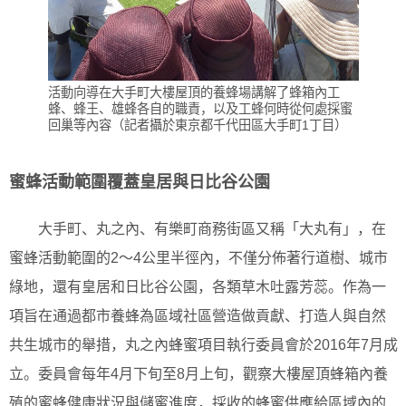
活動向導在大手町大樓屋頂的養蜂場講解了蜂箱內工
蜂、蜂王、雄蜂各自的職責，以及工蜂何時從何處採蜜
回巢等內容（記者攝於東京都千代田區大手町1丁目）
蜜蜂活動範圍覆蓋皇居與日比谷公園
大手町、丸之內、有樂町商務街區又稱「大丸有」，在
蜜蜂活動範圍的2～4公里半徑內，不僅分佈著行道樹、城市
綠地，還有皇居和日比谷公園，各類草木吐露芳蕊。作為一
項旨在通過都市養蜂為區域社區營造做貢獻、打造人與自然
共生城市的舉措，丸之內蜂蜜項目執行委員會於2016年7月成
立。委員會每年4月下旬至8月上旬，觀察大樓屋頂蜂箱內養
殖的蜜蜂健康狀況與儲蜜進度，採收的蜂蜜供應給區域內的