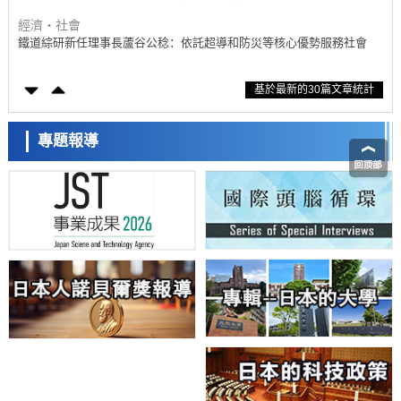
科學研究
東京大學通過葉綠體基因組編輯技術強化碳固定酵素，成功提高光合作
用能力與生產力
科學研究
基於最新的30篇文章統計
藤田醫科大學等成功鑑定出非結核分枝桿菌生存的必需基因，首次揭示
該基因的必要性因菌株而異
經濟・社會
【AI法下篇】如何應對AI的不可控性——中央大學平野晉教授專訪
專題報導
科學研究
日本學術會議：為保持土壤健康應採取哪些措施？探討土壤保護與強化
的具體對策
科學研究
大阪大學開發基於水氫鍵網路的溫度預測新方法，AI從分子排列資訊中
高精度解讀
經濟・社會
【AI法上篇】如何對「將人生交給AI」保持危機感——中央大學平野晉
教授專訪
科學研究
慶應義塾大學闡明腦內「游擊手」小膠質細胞包裹保護受損神經細胞的
日本科學未來館 科學交
機制，有望用於開發阿茲海默症等疾病療法
流員
科學研究
日本東北大學與橫濱橡膠全球首次從奈米尺度揭示橡膠—黃銅黏接界面
劣化抑制機制，為提升輪胎安全性與耐久性的材料設計開闢道路