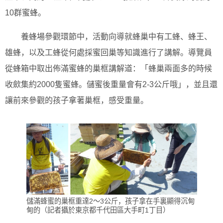
10群蜜蜂。
養蜂場參觀環節中，活動向導就蜂巢中有工蜂、蜂王、
雄蜂，以及工蜂從何處採蜜回巢等知識進行了講解。導覽員
從蜂箱中取出佈滿蜜蜂的巢框講解道：「蜂巢兩面多的時候
收歛集約2000隻蜜蜂。儲蜜後重量會有2-3公斤哦」，並且還
讓前來參觀的孩子拿著巢框，感受重量。
儲滿蜂蜜的巢框重達2～3公斤，孩子拿在手裏顯得沉甸
甸的（記者攝於東京都千代田區大手町1丁目）