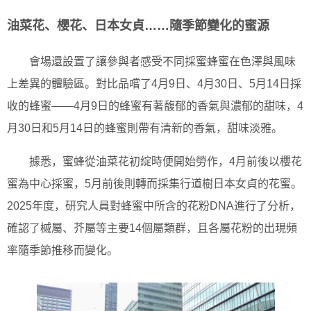
油菜花、櫻花、日本女貞……隨季節變化的蜜源
會場還設置了讓參與者感受不同採蜜蜂蜜在色澤與風味
上差異的體驗區。對比品嚐了4月9日、4月30日、5月14日採
收的蜂蜜——4月9日的蜂蜜有著馥郁的香氣與濃郁的甜味，4
月30日和5月14日的蜂蜜則帶有清新的香氣，甜味淡雅。
據悉，蜜蜂從油菜花初綻時便開始勞作，4月前後以櫻花
蜜為中心採蜜，5月前後則轉而採集行道樹日本女貞的花蜜。
2025年度，研究人員對蜂蜜中所含的花粉DNA進行了分析，
確認了槭屬、芥屬等主要14個屬類群，且各屬花粉的出現頻
率隨季節推移而變化。