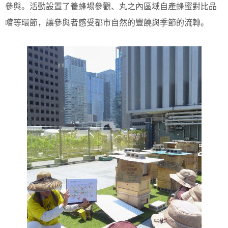
參與。活動設置了養蜂場參觀、丸之內區域自產蜂蜜對比品
嚐等環節，讓參與者感受都市自然的豐饒與季節的流轉。