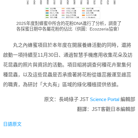
2025年度對蜂蜜中所含的花粉DNA進行了分析，調查了
各採蜜日期中各屬花粉的佔比（供圖：Ecozzeria協會）
丸之內蜂蜜項目於本年度在開展養蜂活動的同時，還將
啟動一項持續至11月30日、通過智慧手機應用收集花朵及訪
花昆蟲的照片與資訊的活動。項目組將調查何種花卉聚集何
種昆蟲，以及這些昆蟲是否承擔著將花粉從雄蕊搬運至雌蕊
的職責，為研討「大丸有」區域的綠化種植提供依據。
原文：長崎綠子 JST
Science Portal
編輯部
翻譯：JST客觀日本編輯部
日語原文