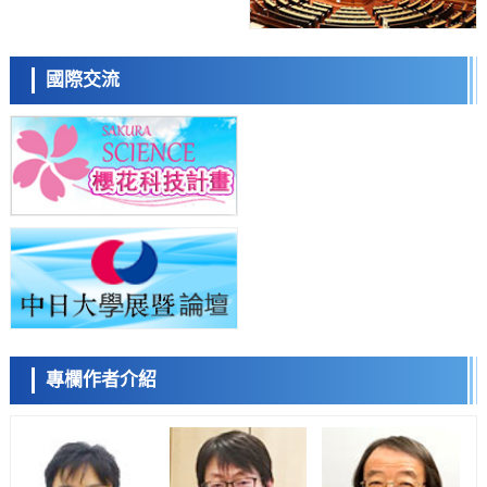
科學研究
近畿大學等發現植物染料「日本茜」的紅色成分可抑制老化與炎症，有
望成為新型功能性材料
科學研究
國際交流
群馬大學開發針對難治性癲癇的新型基因療法，利用超小型GAD67啟動
小岩井忠道
瀧川 進
戴維
子抑制發作
科學研究
九州大學揭示夜間眼壓升高機制：兩種激素波動疊加所致
科學研究
東京都產技研採用新手法開發出可穩定工作至300℃的介電材料，已驗
證電容器可在汽車發動機等高溫環境下工作
經濟・社會
日本生成式AI使用者佔比一年內翻倍，但與中美德仍有較大差距
陳小牧
李鷗
安寧
政策
日本修訂首都直下型地震緊急對策：目標為死亡人數至少減半，重點強
化火災防控
科學研究
專欄作者介紹
福井大學發現細胞記憶過往並抑制反應的機制，闡明即便DNA相同反應
迥異之謎
科學研究
神戶大學確認口服癌症疫苗B440單藥給藥的安全性，在轉移性尿路上皮
容江
餘錦澤
馬場錬成
癌患者中開展臨床試驗
政策