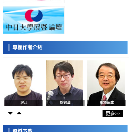
慶應義塾大學闡明腦內「游擊手」小膠質細胞包裹保護受損神經細胞的
小岩井忠道
瀧川 進
戴維
機制，有望用於開發阿茲海默症等疾病療法
科學研究
日本東北大學與橫濱橡膠全球首次從奈米尺度揭示橡膠—黃銅黏接界面
劣化抑制機制，為提升輪胎安全性與耐久性的材料設計開闢道路
科學研究
近畿大學等發現植物染料「日本茜」的紅色成分可抑制老化與炎症，有
望成為新型功能性材料
科學研究
專欄作者介紹
群馬大學開發針對難治性癲癇的新型基因療法，利用超小型GAD67啟動
陳小牧
李鷗
安寧
子抑制發作
科學研究
九州大學揭示夜間眼壓升高機制：兩種激素波動疊加所致
科學研究
東京都產技研採用新手法開發出可穩定工作至300℃的介電材料，已驗
證電容器可在汽車發動機等高溫環境下工作
經濟・社會
日本生成式AI使用者佔比一年內翻倍，但與中美德仍有較大差距
容江
餘錦澤
馬場錬成
政策
日本修訂首都直下型地震緊急對策：目標為死亡人數至少減半，重點強
更多>>
化火災防控
科學研究
福井大學發現細胞記憶過往並抑制反應的機制，闡明即便DNA相同反應
資料下載