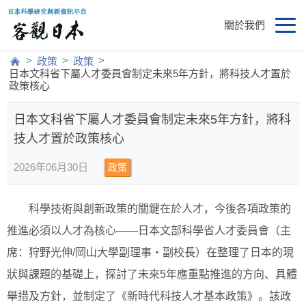
關於我們
>
>
>
政策
政策
日本文科省下屬人才委員會制定未來5年方針，將科技人才置於
政策核心
日本文科省下屬人才委員會制定未來5年方針，將科
技人才置於政策核心
2026年06月30日
政策
科學技術與創新政策的關鍵在於人才，今後各項政策的
推進必須以人才為核心——日本文部科學省人才委員會（主
席：狩野光伸/岡山大學副理事・副校長）在整理了日本的現
狀與課題的基礎上，探討了未來5年應重點推進的方向、具體
舉措及方針，並制定了《新時代科技人才基本政策》。該政