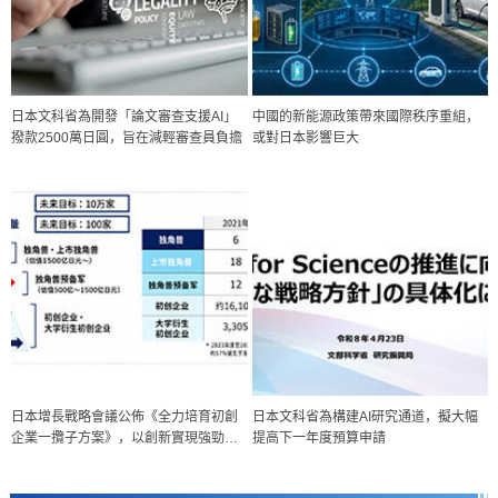
日本文科省為開發「論文審查支援AI」
中國的新能源政策帶來國際秩序重組，
撥款2500萬日圓，旨在減輕審查員負擔
或對日本影響巨大
科學研究
日本增長戰略會議公佈《全力培育初創
日本文科省為構建AI研究通道，擬大幅
開發出300億年僅誤差1秒的光晶格鐘，構建網路將其打造為次世代社會
企業一攬子方案》，以創新實現強勁經
提高下一年度預算申請
基礎設施
科學研究
濟
產總研無需石油利用松脂製備石墨前驅體，可作為電池電極材料