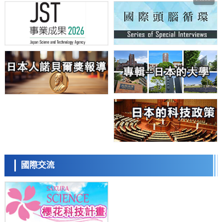
政策
日本科研費增設國際共同研究強化新類別，促進青年研究人員赴海外開
展研究
經濟・社會
鐵道綜研新任理事長蘆谷公稔：依託超導和防災等核心優勢服務社會
科學研究
東京大學通過葉綠體基因組編輯技術強化碳固定酵素，成功提高光合作
用能力與生產力
科學研究
藤田醫科大學等成功鑑定出非結核分枝桿菌生存的必需基因，首次揭示
該基因的必要性因菌株而異
經濟・社會
【AI法下篇】如何應對AI的不可控性——中央大學平野晉教授專訪
科學研究
日本學術會議：為保持土壤健康應採取哪些措施？探討土壤保護與強化
日本科學未來館 科學交
的具體對策
流員
科學研究
國際交流
大阪大學開發基於水氫鍵網路的溫度預測新方法，AI從分子排列資訊中
高精度解讀
經濟・社會
【AI法上篇】如何對「將人生交給AI」保持危機感——中央大學平野晉
教授專訪
科學研究