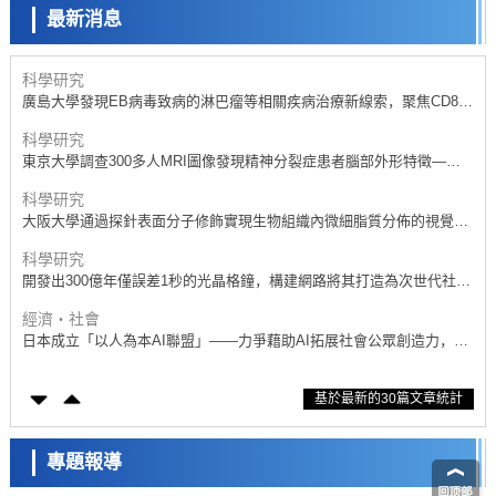
最新消息
政策
日本內閣會議通過《2026年綜合創新戰略》，將統籌推進科學研究與成
果轉化
科學研究
廣島大學發現EB病毒致病的淋巴瘤等相關疾病治療新線索，聚焦CD80
抗體治療可行性
科學研究
東京大學調查300多人MRI圖像發現精神分裂症患者腦部外形特徵——
蒼白球外節部體積增大
科學研究
大阪大學通過探針表面分子修飾實現生物組織內微細脂質分佈的視覺
化，研發出面向單細胞質譜成像的新技術
科學研究
開發出300億年僅誤差1秒的光晶格鐘，構建網路將其打造為次世代社會
基礎設施
經濟・社會
日本成立「以人為本AI聯盟」——力爭藉助AI拓展社會公眾創造力，依
託產學合作推進研發
科學研究
基於最新的30篇文章統計
大阪大學開發出膜脂質視覺化工具，使脂質探針的高效開發成為可能
科學研究
立教大學在試管內構建長鏈人工基因組DNA自我複製系統，有望實現攜
專題報導
帶大量基因的人工細胞