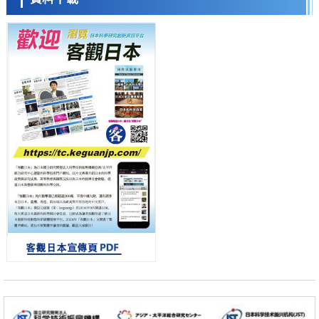
迥異之謎
科學研究
神戶大學確認口服癌症疫苗B440單藥給藥的安全性，在轉移性尿路上皮
癌患者中開展臨床試驗
日本科學未來館 科學交
政策
流員
日本發布《令和8年版科學技術與創新白皮書》，解讀第七期基本計畫
首年度政策方向
科學研究
東京大學發現可誘導細胞死亡的新型信使物質
科學研究
東京都健康長壽醫療中心跨器官揭示衰老過程中的糖鏈變化
小岩井忠道
瀧川 進
戴維
科學研究
產總研無需石油利用松脂製備石墨前驅體，可作為電池電極材料
政策
日本內閣會議通過《2026年綜合創新戰略》，將統籌推進科學研究與成
果轉化
科學研究
廣島大學發現EB病毒致病的淋巴瘤等相關疾病治療新線索，聚焦CD80
抗體治療可行性
科學研究
東京大學調查300多人MRI圖像發現精神分裂症患者腦部外形特徵——
蒼白球外節部體積增大