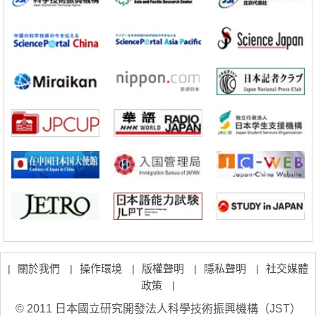
科學研究
大阪大學通過探針表面分子修飾實現生物組織內微細脂質分佈的視覺
化，研發出面向單細胞質譜成像的新技術
科學研究
開發出300億年僅誤差1秒的光晶格鐘，構建網路將其打造為次世代社會
基礎設施
科學研究
產總研無需石油利用松脂製備石墨前驅體，可作為電池電極材料
政策
日本內閣會議通過《2026年綜合創新戰略》，將統籌推進科學研究與成
果轉化
科學研究
廣島大學發現EB病毒致病的淋巴瘤等相關疾病治療新線索，聚焦CD80
抗體治療可行性
科學研究
東京大學調查300多人MRI圖像發現精神分裂症患者腦部外形特徵——
蒼白球外節部體積增大
科學研究
大阪大學通過探針表面分子修飾實現生物組織內微細脂質分佈的視覺
化，研發出面向單細胞質譜成像的新技術
關於我們
操作環境
版權聲明
隱私聲明
社交媒體
|
|
|
|
|
政策
|
© 2011 日本國立研究開發法人科學技術振興機構（JST）