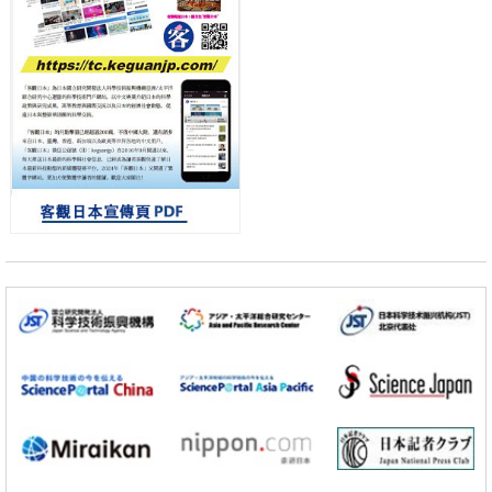
日圓
科學研究
千葉大學鑑定出導致難治性疾病「肺高血壓症」惡化的蛋白質
「MYL9/12」，會引發血管結構惡化
小岩井忠道
瀧川 進
戴維
科學研究
京都大學高效生成光的構成單元「光子」，可應用於量子電腦
科學研究
開發出300億年僅誤差1秒的光晶格鐘，構建網路將其打造為次世代社會
基礎設施
經濟・社會
日本成立「以人為本AI聯盟」——力爭藉助AI拓展社會公眾創造力，依
託產學合作推進研發
科學研究
大阪大學開發出膜脂質視覺化工具，使脂質探針的高效開發成為可能
科學研究
立教大學在試管內構建長鏈人工基因組DNA自我複製系統，有望實現攜
帶大量基因的人工細胞
政策
日本科研費增設國際共同研究強化新類別，促進青年研究人員赴海外開
展研究
科學研究
京都大學高效生成光的構成單元「光子」，可應用於量子電腦