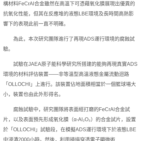
構材料FeCrAl合金雖然在高溫下可憑藉氧化膜展現出優異的
抗氧化性能，但其在反應堆的液態LBE環境及長時間高熱影
響下的表現此前一直不明確。
為此，本次研究團隊進行了再現ADS運行環境的腐蝕試
驗。
試驗在JAEA原子能科學研究所搭建的能夠再現真實ADS
環境的材料評估裝置——非等溫型高溫液態金屬流動迴路
「OLLOCHI」上進行。該裝置佔地面積相當於一個籃球場大
小，裝置也由此外形得名。
腐蝕試驗中，研究團隊將表面經打磨的FeCrAl合金試
片，以及表面預先形成氧化膜（α-Al₂O₃）的合金試片，設置
於「OLLOCHI」試驗段，在模擬ADS運行環境下於液態LBE
中浸漬2000小時。然後，利用掃描穿透電子顯微術