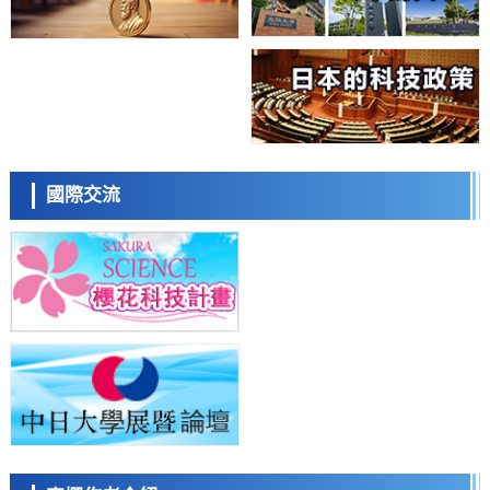
經濟・社會
【AI法上篇】如何對「將人生交給AI」保持危機感——中央大學平野晉
教授專訪
科學研究
慶應義塾大學闡明腦內「游擊手」小膠質細胞包裹保護受損神經細胞的
機制，有望用於開發阿茲海默症等疾病療法
科學研究
日本東北大學與橫濱橡膠全球首次從奈米尺度揭示橡膠—黃銅黏接界面
日本科學未來館 科學交
劣化抑制機制，為提升輪胎安全性與耐久性的材料設計開闢道路
流員
科學研究
國際交流
近畿大學等發現植物染料「日本茜」的紅色成分可抑制老化與炎症，有
望成為新型功能性材料
科學研究
群馬大學開發針對難治性癲癇的新型基因療法，利用超小型GAD67啟動
子抑制發作
科學研究
九州大學揭示夜間眼壓升高機制：兩種激素波動疊加所致
小岩井忠道
瀧川 進
戴維
科學研究
東京都產技研採用新手法開發出可穩定工作至300℃的介電材料，已驗
證電容器可在汽車發動機等高溫環境下工作
經濟・社會
日本生成式AI使用者佔比一年內翻倍，但與中美德仍有較大差距
政策