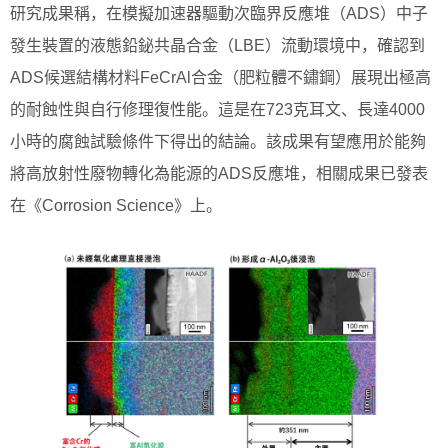
研究成果稱，在模擬加速器驅動次臨界反應堆（ADS）中子
發生裝置的液態鉛鉍共晶合金（LBE）流動環境中，確認到
ADS候選結構材料FeCrAl合金（肥粒體不鏽鋼）展現出極高
的耐蝕性與自行修理復性能。這是在723克耳文、長達4000
小時的腐蝕試驗條件下得出的結論。該成果有望應用於能夠
將高放射性廢物轉化為能源的ADS反應堆，相關成果已發表
在《Corrosion Science》上。