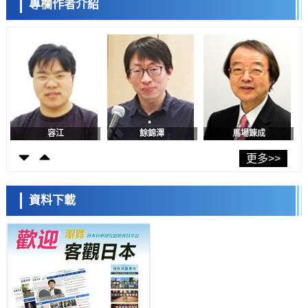
專欄作者介紹
日本修訂首都直下型地震緊急對策：目標為死亡人數至少減半，重點強
陳小牧
李鷗
安寧
化火災防控
科學研究
福井大學發現細胞記憶過往並抑制反應的機制，闡明即便DNA相同反應
迥異之謎
科學研究
神戶大學確認口服癌症疫苗B440單藥給藥的安全性，在轉移性尿路上皮
癌患者中開展臨床試驗
政策
日本發布《令和8年版科學技術與創新白皮書》，解讀第七期基本計畫
首年度政策方向
容江
餘錦澤
馬場錬成
科學研究
東京大學發現可誘導細胞死亡的新型信使物質
更多>>
科學研究
東京都健康長壽醫療中心跨器官揭示衰老過程中的糖鏈變化
資料下載
科學研究
產總研無需石油利用松脂製備石墨前驅體，可作為電池電極材料
日本科學未來館 科學交
科學研究
流員
東京大學和海上保安廳等發現南海海槽沿線板塊邊界鎖定狀態存在區域
差異
政策
日本第2次醫療研究開發調整費，根據一線實際情況和需求分配99.3億