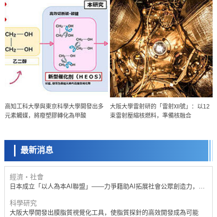
政策
高知工科大學與東京科學大學開發出多
大阪大學雷射研的「雷射Ⅻ號」：以12
日本科研費增設國際共同研究強化新類別，促進青年研究人員赴海外開
元素觸媒，將廢塑膠轉化為甲酸
束雷射壓縮核燃料，準備核融合
展研究
科學研究
京都大學高效生成光的構成單元「光子」，可應用於量子電腦
最新消息
科學研究
開發出300億年僅誤差1秒的光晶格鐘，構建網路將其打造為次世代社會
基礎設施
經濟・社會
日本成立「以人為本AI聯盟」——力爭藉助AI拓展社會公眾創造力，依
託產學合作推進研發
科學研究
大阪大學開發出膜脂質視覺化工具，使脂質探針的高效開發成為可能