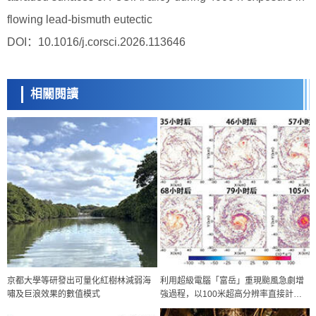
flowing lead-bismuth eutectic
DOI：10.1016/j.corsci.2026.113646
相關閱讀
京都大學等研發出可量化紅樹林減弱海
利用超級電腦「富岳」重現颱風急劇增
嘯及巨浪效果的數值模式
強過程，以100米超高分辨率直接計算
微小漩渦