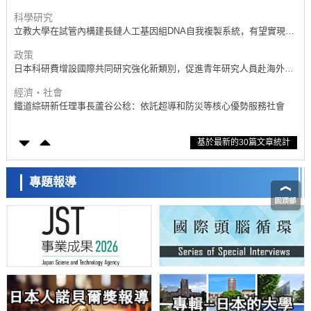
科學研究
立教大學在試管內構建長鏈人工基因組DNA自我複製系統，有望實現攜
帶大量基因的人工細胞
政策
日本科研費增設國際共同研究強化新類別，促進青年研究人員赴海外開
展研究
經濟・社會
鐵道綜研新任理事長蘆谷公稔：依託超導和防災等核心優勢服務社會
科學研究
基於最新的30篇文章統計
東京大學通過葉綠體基因組編輯技術強化碳固定酵素，成功提高光合作
用能力與生產力
科學研究
藤田醫科大學等成功鑑定出非結核分枝桿菌生存的必需基因，首次揭示
專題報導
該基因的必要性因菌株而異
經濟・社會
【AI法下篇】如何應對AI的不可控性——中央大學平野晉教授專訪
科學研究
日本學術會議：為保持土壤健康應採取哪些措施？探討土壤保護與強化
的具體對策
科學研究
大阪大學開發基於水氫鍵網路的溫度預測新方法，AI從分子排列資訊中
高精度解讀