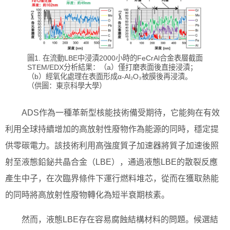
圖1. 在流動LBE中浸漬2000小時的FeCrAl合金表層截面
STEM/EDX分析結果：（a）僅打磨表面後直接浸漬；
（b）經氧化處理在表面形成α-Al₂O₃被膜後再浸漬。
（供圖：東京科學大學）
ADS作為一種革新型核能技術備受期待，它能夠在有效
利用全球持續增加的高放射性廢物作為能源的同時，穩定提
供零碳電力。該技術利用高強度質子加速器將質子加速後照
射至液態鉛鉍共晶合金（LBE），通過液態LBE的散裂反應
產生中子，在次臨界條件下運行燃料堆芯，從而在獲取熱能
的同時將高放射性廢物轉化為短半衰期核素。
然而，液態LBE存在容易腐蝕結構材料的問題。候選結