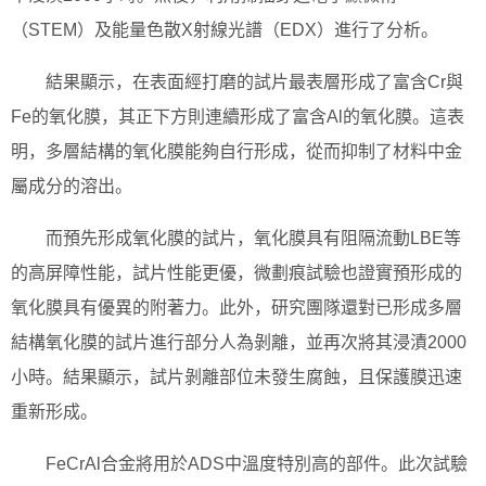
（STEM）及能量色散X射線光譜（EDX）進行了分析。
結果顯示，在表面經打磨的試片最表層形成了富含Cr與
Fe的氧化膜，其正下方則連續形成了富含Al的氧化膜。這表
明，多層結構的氧化膜能夠自行形成，從而抑制了材料中金
屬成分的溶出。
而預先形成氧化膜的試片，氧化膜具有阻隔流動LBE等
的高屏障性能，試片性能更優，微劃痕試驗也證實預形成的
氧化膜具有優異的附著力。此外，研究團隊還對已形成多層
結構氧化膜的試片進行部分人為剝離，並再次將其浸漬2000
小時。結果顯示，試片剝離部位未發生腐蝕，且保護膜迅速
重新形成。
FeCrAl合金將用於ADS中溫度特別高的部件。此次試驗