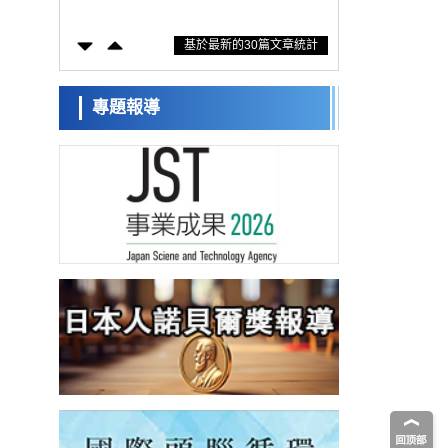
防災等核心優勢服務社會
科學研究
基於最新的30篇文章統計
東京大學通過葉綠體基因組編輯技術強化碳
固定酵素，成功提高光合作用能力與生產力
科學研究
藤田醫科大學等成功鑑定出非結核分枝桿菌
專題報導
生存的必需基因，首次揭示該基因的必要性
經濟・社會
因菌株而異
【AI法下篇】如何應對AI的不可控性——中
央大學平野晉教授專訪
科學研究
日本學術會議：為保持土壤健康應採取哪些
措施？探討土壤保護與強化的具體對策
科學研究
大阪大學開發基於水氫鍵網路的溫度預測新
方法，AI從分子排列資訊中高精度解讀
經濟・社會
【AI法上篇】如何對「將人生交給AI」保持
危機感——中央大學平野晉教授專訪
科學研究
慶應義塾大學闡明腦內「游擊手」小膠質細
胞包裹保護受損神經細胞的機制，有望用於
科學研究
開發阿茲海默症等疾病療法
日本東北大學與橫濱橡膠全球首次從奈米尺
度揭示橡膠—黃銅黏接界面劣化抑制機制，