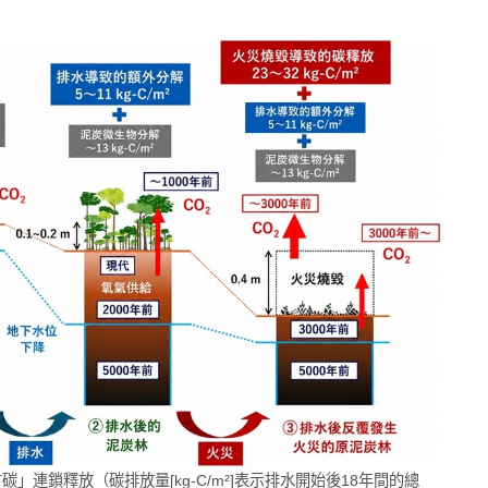
」連鎖釋放（碳排放量[kg-C/m²]表示排水開始後18年間的總