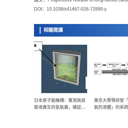
DOI：10.1038/s41467-026-72890-y
相關閱讀
日本原子能機構：實測高放
東京大學等研發
廢液產生的氫氣量，確認升
氣的液體」的系
溫影響「低」
「常溫常壓運輸