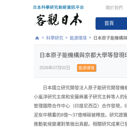
關於我們
首頁
>
>
>
科學研究
能源環境
日本原子能機構
日本原子能機構與京都大學等發現
2026年07月02日
能源環境
日本國立研究開發法人原子能研究開發機
小嵐淳研究主席和安藤麻裏子研究主幹等人的
管理國際合作中心（印度尼西亞）合作發現，
泥炭中積蓄的8億～37億噸碳被釋放。研究證
推動氣候變遷對策做出貢獻。相關研究成果已發表在期刊