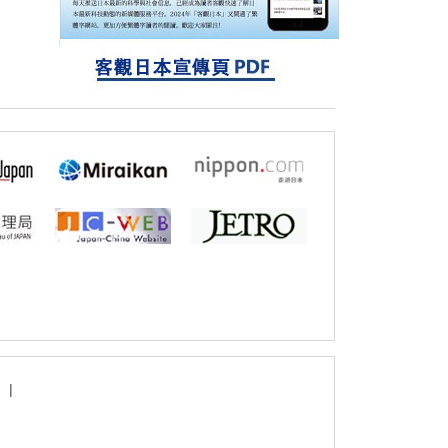
探針的高效開發成為可能
科學研究
立教大學在試管內構建長鏈人工基因組DNA
自我複製系統，有望實現攜帶大量基因的人
工細胞
|