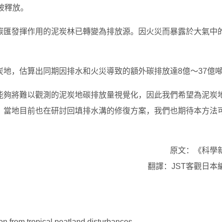
被釋放。
碳匯發揮作用的泥炭林已轉變為排放源。因火災而暴露於大氣中
。
地，估算出同期因排水和火災導致的額外碳排放達8億～37億
能夠將難以觀測的泥炭地碳排放量視覺化，因此我們希望為泥炭
。當地目前也在研討回填排水溝的修復方案，我們也期待本方法
原文：《科學
翻譯：JST客觀日本
 from tropical peatland disturbances