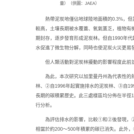
量）（供圖：JAEA）
熱帶泥炭地僅佔地球陸地面積的0.3%，但
較高，土壤長期被水覆蓋、氧氣匱乏，植物有
期封存，逐步發育形成泥炭林。但自1990年
水促進了微生物分解，同時也使泥炭火災更易
但人類活動對泥炭林擾動的影響程度此前
為此，本次研究以加里曼丹州為代表性的
林、②自1996年起實施排水的泥炭林、③自1
長期的碳積累歷史。此三處樣區均分佈在半徑1
行分析。
為評估排水的影響，比較①和②後發現，②
相當於約200～500年積累的碳已消失。此外