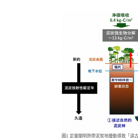
圖1 定量闡明熱帶泥炭地擾動導致「遠古碳