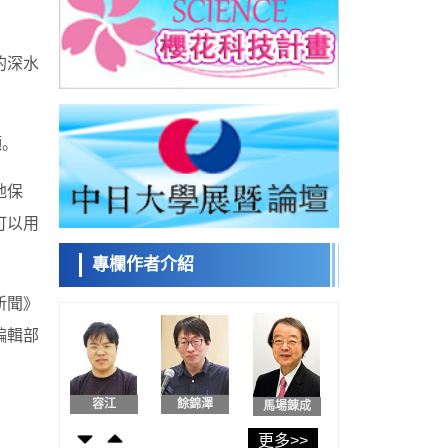
日本發布《令和8年版科學技術與創新白皮
書》，解讀第七期基本計畫首年度政策方向
科學研究
的深水
東京大學發現可誘導細胞死亡的新型信使物
日本科學未
質
來館 科學交
科學研究
流員
東京都健康長壽醫療中心跨器官揭示衰老過
程中的糖鏈變化
噸。
科學研究
產總研無需石油利用松脂製備石墨前驅體，
小岩井忠道
瀧川 進
戴維
地保
可作為電池電極材料
科學研究
可以用
東京大學和海上保安廳等發現南海海槽沿線
板塊邊界鎖定狀態存在區域差異
專欄作者介紹
政策
日本第2次醫療研究開發調整費，根據一線實
陳小牧
安寧
李鷗
際情況和需求分配99.3億日圓
新聞》
科學研究
編輯部
千葉大學鑑定出導致難治性疾病「肺高血壓
症」惡化的蛋白質「MYL9/12」，會引發血
科學研究
管結構惡化
京都大學高效生成光的構成單元「光子」，
容江
餘錦澤
馬場錬成
可應用於量子電腦
科學研究
更多>>
開發出300億年僅誤差1秒的光晶格鐘，構建