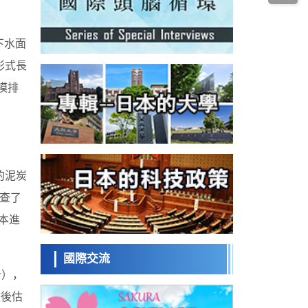
科學研究
為提升輪胎安全性與耐久性的材料設計開闢
道路
近畿大學等發現植物染料「日本茜」的紅色
成分可抑制老化與炎症，有望成為新型功能
下水面
科學研究
性材料
群馬大學開發針對難治性癲癇的新型基因療
形式長
法，利用超小型GAD67啟動子抑制發作
科學研究
模排
九州大學揭示夜間眼壓升高機制：兩種激素
波動疊加所致
科學研究
東京都產技研採用新手法開發出可穩定工作
至300℃的介電材料，已驗證電容器可在汽車
經濟・社會
發動機等高溫環境下工作
日本生成式AI使用者佔比一年內翻倍，但與
的泥炭
中美德仍有較大差距
政策
調查了
日本修訂首都直下型地震緊急對策：目標為
死亡人數至少減半，重點強化火災防控
本進
科學研究
福井大學發現細胞記憶過往並抑制反應的機
制，闡明即便DNA相同反應迥異之謎
國際交流
科學研究
斤），
神戶大學確認口服癌症疫苗B440單藥給藥的
安全性，在轉移性尿路上皮癌患者中開展臨
較後估
政策
床試驗