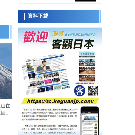
網路將其打造為次世代社會基礎設施
經濟・社會
資料下載
日本成立「以人為本AI聯盟」——力爭藉助
日本科學未
AI拓展社會公眾創造力，依託產學合作推進
來館 科學交
科學研究
研發
流員
大阪大學開發出膜脂質視覺化工具，使脂質
探針的高效開發成為可能
科學研究
立教大學在試管內構建長鏈人工基因組DNA
小岩井忠道
瀧川 進
戴維
自我複製系統，有望實現攜帶大量基因的人
政策
工細胞
日本科研費增設國際共同研究強化新類別，
促進青年研究人員赴海外開展研究
科學研究
京都大學高效生成光的構成單元「光子」，
可應用於量子電腦
科學研究
開發出300億年僅誤差1秒的光晶格鐘，構建
網路將其打造為次世代社會基礎設施
士山在
經濟・社會
原因是
日本成立「以人為本AI聯盟」——力爭藉助
AI拓展社會公眾創造力，依託產學合作推進
科學研究
研發
大阪大學開發出膜脂質視覺化工具，使脂質