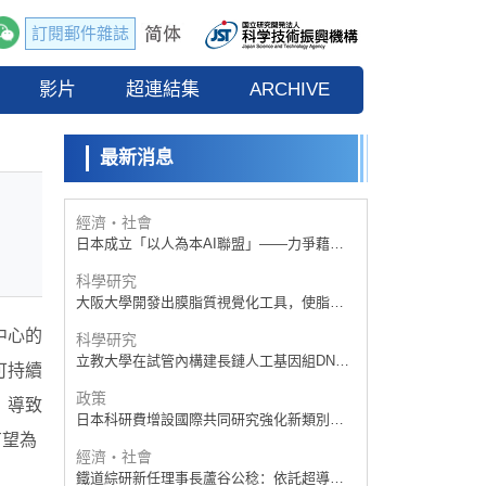
訂閱郵件雜誌
政策
日本科研費增設國際共同研究強化新類別，
影片
促進青年研究人員赴海外開展研究
超連結集
ARCHIVE
科學研究
京都大學高效生成光的構成單元「光子」，
可應用於量子電腦
最新消息
科學研究
開發出300億年僅誤差1秒的光晶格鐘，構建
網路將其打造為次世代社會基礎設施
經濟・社會
日本成立「以人為本AI聯盟」——力爭藉助
AI拓展社會公眾創造力，依託產學合作推進
科學研究
研發
大阪大學開發出膜脂質視覺化工具，使脂質
探針的高效開發成為可能
中心的
科學研究
立教大學在試管內構建長鏈人工基因組DNA
可持續
自我複製系統，有望實現攜帶大量基因的人
政策
工細胞
，導致
日本科研費增設國際共同研究強化新類別，
促進青年研究人員赴海外開展研究
有望為
經濟・社會
鐵道綜研新任理事長蘆谷公稔：依託超導和