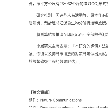
算，每平方公尺有23～32公斤的碳以CO₂形式
研究推測，因這些人為活動等，原本作為
層泥炭，預計還將通過微生物分解持續釋放碳
將測算結果推演至印度尼西亞全部熱帶泥炭
小嵐研究主席表示：「本研究的評價方法
護、恢復以及抑制碳排放的對策制定做出貢獻
於該類修復工程的效果評估」。
【論文資訊】
期刊：Nature Communications
論文：Progressive release of long-stored carbon