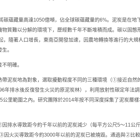
其碳蘊藏量高達1050億噸，佔全球碳蘊藏量的6%。泥炭是在地
機物質難以分解的環境下，歷經數千年不斷堆積而成。碳以固態
代起，隨著人口增長，東南亞開發加速，因農地轉換等進行的大規
發生。
並不明確。
熱帶泥炭地為對象，選取擾動程度不同的三種環境（①接近自然
996年排水後反復發生火災的原泥炭林），利用放射性碳定年法
5公里範圍之內。研究團隊於2014年按不同深度採集了泥炭層樣
因排水導致距今約千年以前的泥炭減少（每平方公尺5～11公
，③因火災導致距今約3000年以前的泥炭已被燒毀。通過與②比