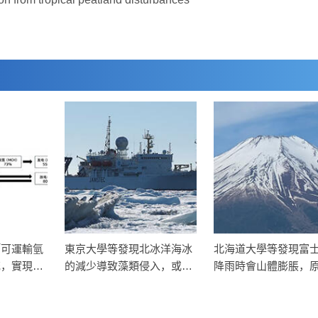
「可運輸氫
東京大學等發現北冰洋海冰
北海道大學等發現富
統，實現
的減少導致藻類侵入，或將
降雨時會山體膨脹，
」的新未來
影響氮磷循環
雨水穿透地層縫隙