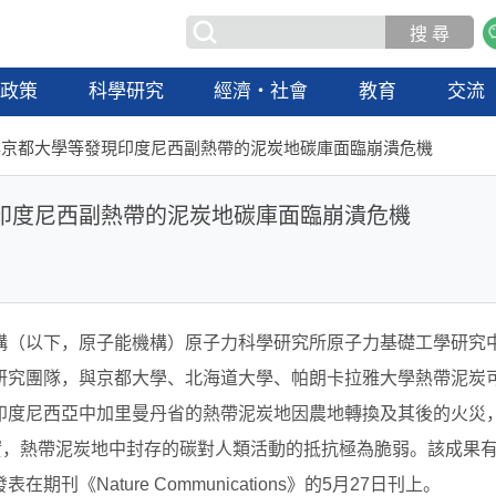
政策
科學研究
經濟・社會
教育
交流
與京都大學等發現印度尼西副熱帶的泥炭地碳庫面臨崩潰危機
印度尼西副熱帶的泥炭地碳庫面臨崩潰危機
構（以下，原子能機構）原子力科學研究所原子力基礎工學研究
研究團隊，與京都大學、北海道大學、帕朗卡拉雅大學熱帶泥炭
印度尼西亞中加里曼丹省的熱帶泥炭地因農地轉換及其後的火災
實，熱帶泥炭地中封存的碳對人類活動的抵抗極為脆弱。該成果
《Nature Communications》的5月27日刊上。