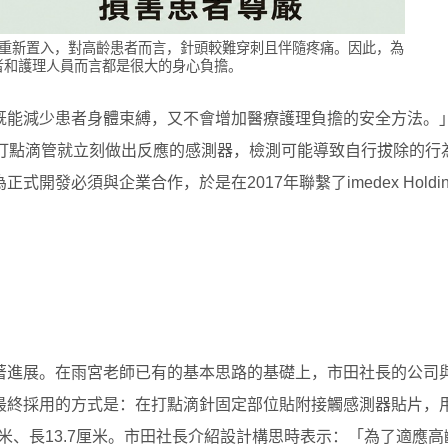
要重新置入，對高齡患者而言，針頭較難穿刺且伴隨疼痛。因此，為
者和護理人員而言都是很大的身心負擔。
既能減少患者身體束縛，又不會增加醫療護理負擔的安全方法。
碰打點滴管就立刻做出反應的感測器，檢測可能導致自行拔除的行
發必須與企業合作，於是在2017年聯繫了imedex Holdin
著進展。在雨宮老師已有的基本思路的基礎上，市田社長的公司
最終採用的方式是：在打點滴針固定部位貼附接觸感測器貼片，
米、長13.7厘米。市田社長介紹設計構思時表示：「為了適應高