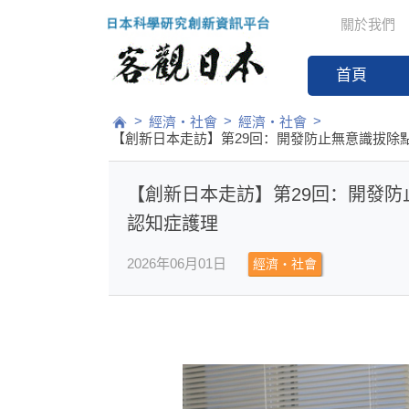
關於我們
首頁
>
>
>
經濟・社會
經濟・社會
【創新日本走訪】第29回：開發防止無意識拔除
【創新日本走訪】第29回：開發
認知症護理
2026年06月01日
經濟・社會