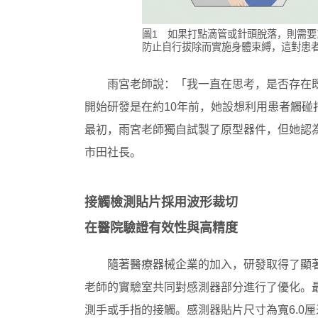
圖1 如果打點滴管或針頭脫落，則需
防止自行拔除而實施身體束縛，這對患
雨宮老師說：「我一直在思考，是否存在
開始研發是在約10年前，她設想利用患者觸
最初，雨宮老師獨自試製了原型器件，但她認為正式開
市田社長。
接觸檢測貼片採用波形裁切
在醫院驗證有效性與高精度
隨著醫療器械企業的加入，研發取得了顯
老師的實驗室共同對感測器部分進行了優化。
測手或手指的接觸。感測器貼片尺寸為寬6.0厘