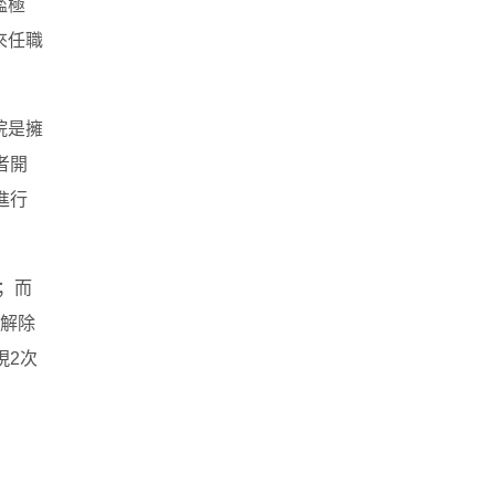
檻極
來任職
院是擁
者開
進行
；而
解除
現2次