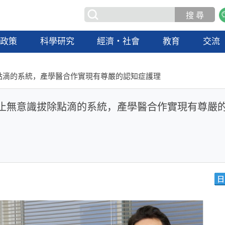
政策
科學研究
經濟・社會
教育
交流
點滴的系統，產學醫合作實現有尊嚴的認知症護理
防止無意識拔除點滴的系統，產學醫合作實現有尊嚴