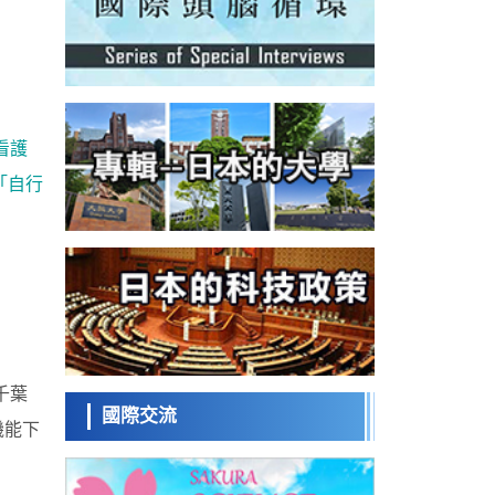
科學研究
為提升輪胎安全性與耐久性的材料設計開闢
道路
近畿大學等發現植物染料「日本茜」的紅色
成分可抑制老化與炎症，有望成為新型功能
科學研究
性材料
群馬大學開發針對難治性癲癇的新型基因療
法，利用超小型GAD67啟動子抑制發作
科學研究
看護
九州大學揭示夜間眼壓升高機制：兩種激素
波動疊加所致
「自行
科學研究
東京都產技研採用新手法開發出可穩定工作
至300℃的介電材料，已驗證電容器可在汽車
經濟・社會
發動機等高溫環境下工作
日本生成式AI使用者佔比一年內翻倍，但與
中美德仍有較大差距
政策
日本修訂首都直下型地震緊急對策：目標為
死亡人數至少減半，重點強化火災防控
科學研究
福井大學發現細胞記憶過往並抑制反應的機
千葉
制，闡明即便DNA相同反應迥異之謎
國際交流
機能下
科學研究
神戶大學確認口服癌症疫苗B440單藥給藥的
安全性，在轉移性尿路上皮癌患者中開展臨
政策
床試驗