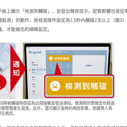
平板上顯示「檢測到觸碰」，並發出聲音提示。配套軟體也是從
點滴」的動作，將檢測條件設定為1.5秒內觸碰2次以上（圖3
識，才能做出的細緻設定。
當同時被觸碰時即認為出現接觸並發送通知。檢測時的警報音也經過
等報警聲產生混淆。此外，還可顯示當時的病房影像，使護理人員
趕往病房。