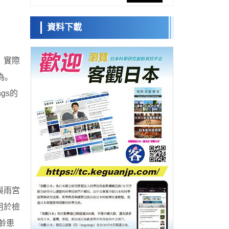
網路將其打造為次世代社會基礎設施
經濟・社會
資料下載
日本成立「以人為本AI聯盟」——力爭藉助
日本科學未
AI拓展社會公眾創造力，依託產學合作推進
來館 科學交
科學研究
研發
流員
大阪大學開發出膜脂質視覺化工具，使脂質
」實際
探針的高效開發成為可能
科學研究
為。
立教大學在試管內構建長鏈人工基因組DNA
小岩井忠道
瀧川 進
戴維
自我複製系統，有望實現攜帶大量基因的人
gs的
政策
工細胞
日本科研費增設國際共同研究強化新類別，
促進青年研究人員赴海外開展研究
科學研究
京都大學高效生成光的構成單元「光子」，
可應用於量子電腦
科學研究
開發出300億年僅誤差1秒的光晶格鐘，構建
網路將其打造為次世代社會基礎設施
經濟・社會
與雨宮
日本成立「以人為本AI聯盟」——力爭藉助
AI拓展社會公眾創造力，依託產學合作推進
用於檢
科學研究
研發
大阪大學開發出膜脂質視覺化工具，使脂質
齡患