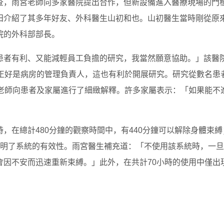
查，雨宮老師向多家醫院提出合作，但新設備進入醫療現場的門
田介紹了其多年好友、外科醫生山初和也。山初醫生當時剛從原
院的外科部部長。
患者有利、又能減輕員工負擔的研究，我當然願意協助。」該醫
也正好是病房的管理負責人，這也有利於開展研究。研究從數名患
宮老師向患者及家屬進行了細緻解釋。許多家屬表示：「如果能不
，在總計480分鐘的觀察時間中，有440分鐘可以解除身體束縛
證明了系統的有效性。雨宮醫生補充道：「不使用該系統時，一旦
因不安而迅速重新束縛。」此外，在共計70小時的使用中僅出