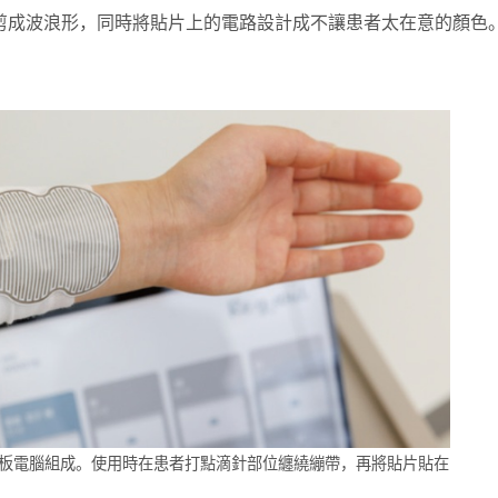
剪成波浪形，同時將貼片上的電路設計成不讓患者太在意的顏色
平板電腦組成。使用時在患者打點滴針部位纏繞繃帶，再將貼片貼在