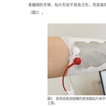
者纖細的手臂，貼片形狀不是長方形，而是裁
（圖2）。
圖2 系統由檢測接觸的感測器貼片與
上面。