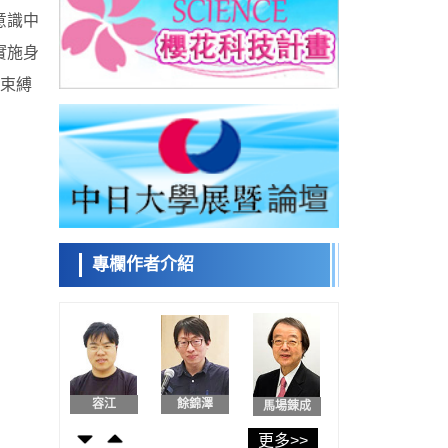
日本發布《令和8年版科學技術與創新白皮
意識中
書》，解讀第七期基本計畫首年度政策方向
科學研究
實施身
東京大學發現可誘導細胞死亡的新型信使物
日本科學未
束縛
質
來館 科學交
科學研究
流員
東京都健康長壽醫療中心跨器官揭示衰老過
程中的糖鏈變化
科學研究
產總研無需石油利用松脂製備石墨前驅體，
小岩井忠道
瀧川 進
戴維
可作為電池電極材料
科學研究
東京大學和海上保安廳等發現南海海槽沿線
板塊邊界鎖定狀態存在區域差異
專欄作者介紹
政策
日本第2次醫療研究開發調整費，根據一線實
陳小牧
安寧
李鷗
際情況和需求分配99.3億日圓
科學研究
千葉大學鑑定出導致難治性疾病「肺高血壓
症」惡化的蛋白質「MYL9/12」，會引發血
科學研究
管結構惡化
京都大學高效生成光的構成單元「光子」，
容江
餘錦澤
馬場錬成
可應用於量子電腦
科學研究
更多>>
開發出300億年僅誤差1秒的光晶格鐘，構建