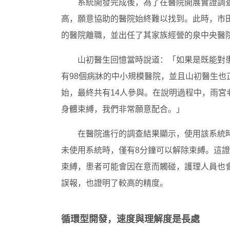
系統開發完成後，為了在醫院開展實證調
高，願意協助的醫院始終難以找到。此時，市
的醫院離職，並出任了其家族經營的泉中央醫
山初醫生回憶當時說道：「如果是既能對
有98個病牀的中小規模醫院，並且山初醫生
始，最終共有14人參與。在說明過程中，雨
身體束縛，我們非常願意配合。」
在醫院進行的調查結果顯示，使用該系統時
未使用系統時，僅有8分鐘可以解除束縛。這
束縛，患者可能會因在意而觸碰，護理人員也會
誤報，也證明了較高的精度。
循環型開發，速度與理解度是長處