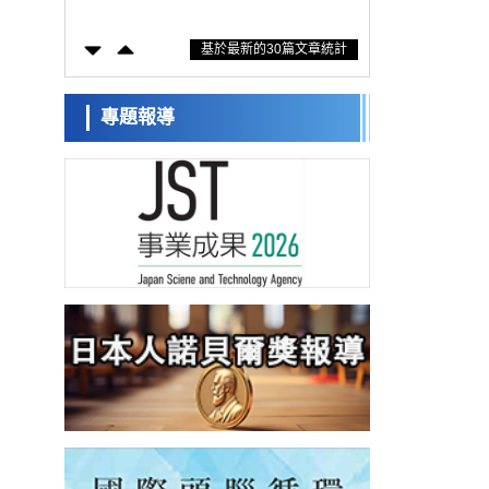
防災等核心優勢服務社會
科學研究
基於最新的30篇文章統計
東京大學通過葉綠體基因組編輯技術強化碳
固定酵素，成功提高光合作用能力與生產力
科學研究
藤田醫科大學等成功鑑定出非結核分枝桿菌
專題報導
生存的必需基因，首次揭示該基因的必要性
經濟・社會
因菌株而異
【AI法下篇】如何應對AI的不可控性——中
央大學平野晉教授專訪
科學研究
日本學術會議：為保持土壤健康應採取哪些
措施？探討土壤保護與強化的具體對策
科學研究
大阪大學開發基於水氫鍵網路的溫度預測新
方法，AI從分子排列資訊中高精度解讀
經濟・社會
【AI法上篇】如何對「將人生交給AI」保持
危機感——中央大學平野晉教授專訪
科學研究
慶應義塾大學闡明腦內「游擊手」小膠質細
胞包裹保護受損神經細胞的機制，有望用於
科學研究
開發阿茲海默症等疾病療法
日本東北大學與橫濱橡膠全球首次從奈米尺
度揭示橡膠—黃銅黏接界面劣化抑制機制，