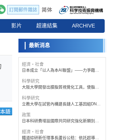
訂閱郵件雜誌
政策
日本科研費增設國際共同研究強化新類別，
影片
促進青年研究人員赴海外開展研究
超連結集
ARCHIVE
科學研究
京都大學高效生成光的構成單元「光子」，
可應用於量子電腦
最新消息
科學研究
開發出300億年僅誤差1秒的光晶格鐘，構建
網路將其打造為次世代社會基礎設施
經濟・社會
的
日本成立「以人為本AI聯盟」——力爭藉助
AI拓展社會公眾創造力，依託產學合作推進
科學研究
研發
大阪大學開發出膜脂質視覺化工具，使脂質
探針的高效開發成為可能
科學研究
立教大學在試管內構建長鏈人工基因組DNA
自我複製系統，有望實現攜帶大量基因的人
政策
工細胞
日本科研費增設國際共同研究強化新類別，
促進青年研究人員赴海外開展研究
經濟・社會
鐵道綜研新任理事長蘆谷公稔：依託超導和