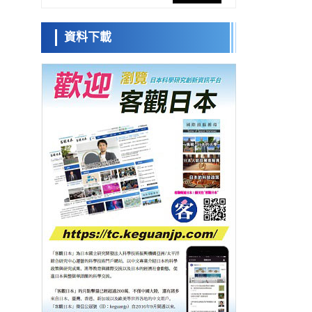
網路將其打造為次世代社會基礎設施
經濟・社會
資料下載
日本成立「以人為本AI聯盟」——力爭藉助
日本科學未
AI拓展社會公眾創造力，依託產學合作推進
來館 科學交
科學研究
研發
流員
大阪大學開發出膜脂質視覺化工具，使脂質
探針的高效開發成為可能
科學研究
立教大學在試管內構建長鏈人工基因組DNA
小岩井忠道
瀧川 進
戴維
自我複製系統，有望實現攜帶大量基因的人
政策
工細胞
日本科研費增設國際共同研究強化新類別，
促進青年研究人員赴海外開展研究
科學研究
京都大學高效生成光的構成單元「光子」，
可應用於量子電腦
科學研究
開發出300億年僅誤差1秒的光晶格鐘，構建
網路將其打造為次世代社會基礎設施
經濟・社會
日本成立「以人為本AI聯盟」——力爭藉助
AI拓展社會公眾創造力，依託產學合作推進
科學研究
研發
大阪大學開發出膜脂質視覺化工具，使脂質