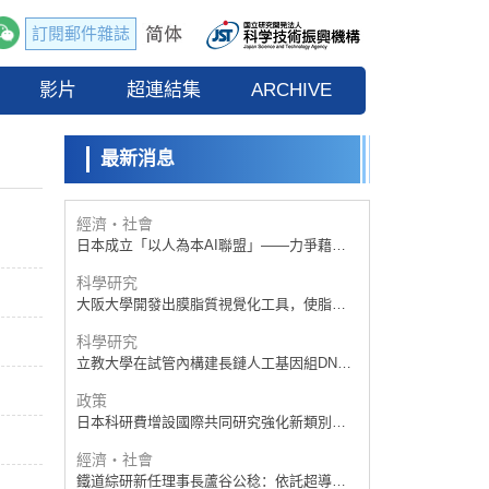
訂閱郵件雜誌
政策
日本科研費增設國際共同研究強化新類別，
影片
促進青年研究人員赴海外開展研究
超連結集
ARCHIVE
科學研究
京都大學高效生成光的構成單元「光子」，
可應用於量子電腦
最新消息
科學研究
開發出300億年僅誤差1秒的光晶格鐘，構建
網路將其打造為次世代社會基礎設施
經濟・社會
日本成立「以人為本AI聯盟」——力爭藉助
AI拓展社會公眾創造力，依託產學合作推進
科學研究
研發
大阪大學開發出膜脂質視覺化工具，使脂質
探針的高效開發成為可能
科學研究
立教大學在試管內構建長鏈人工基因組DNA
自我複製系統，有望實現攜帶大量基因的人
政策
工細胞
日本科研費增設國際共同研究強化新類別，
促進青年研究人員赴海外開展研究
經濟・社會
鐵道綜研新任理事長蘆谷公稔：依託超導和