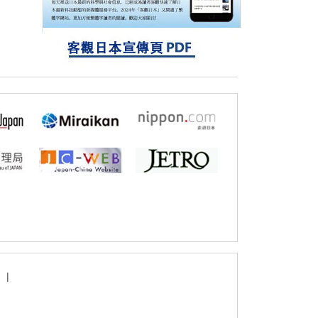
探針的高效開發成為可能
科學研究
立教大學在試管內構建長鏈人工基因組DNA
自我複製系統，有望實現攜帶大量基因的人
工細胞
|