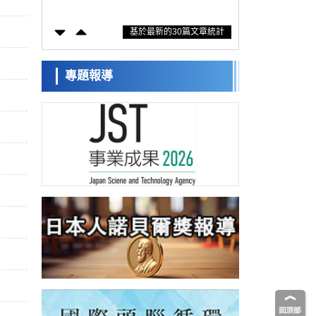
防災等核心優勢服務社會
科學研究
基於最新的30篇文章統計
東京大學通過葉綠體基因組編輯技術強化碳
固定酵素，成功提高光合作用能力與生產力
科學研究
藤田醫科大學等成功鑑定出非結核分枝桿菌
專題報導
生存的必需基因，首次揭示該基因的必要性
經濟・社會
因菌株而異
【AI法下篇】如何應對AI的不可控性——中
央大學平野晉教授專訪
科學研究
日本學術會議：為保持土壤健康應採取哪些
措施？探討土壤保護與強化的具體對策
科學研究
大阪大學開發基於水氫鍵網路的溫度預測新
方法，AI從分子排列資訊中高精度解讀
經濟・社會
【AI法上篇】如何對「將人生交給AI」保持
危機感——中央大學平野晉教授專訪
科學研究
慶應義塾大學闡明腦內「游擊手」小膠質細
胞包裹保護受損神經細胞的機制，有望用於
科學研究
開發阿茲海默症等疾病療法
日本東北大學與橫濱橡膠全球首次從奈米尺
度揭示橡膠—黃銅黏接界面劣化抑制機制，