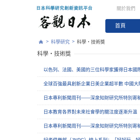
關於我們
首頁
>
>
科學研究
科學・技術獎
科學・技術獎
以色列、法國、美國的三位科學家獲得日本國
全球百強最具創新企業日美企業超半數 中國大
日本專利新聞周刊——深泉知財研究所特別寄稿 
日本教育各界對未來社會學的關注度逐漸升溫
日本專利新聞周刊——深泉知財研究所特別寄稿 
記者俱樂部（JNPC）線上系列：「好好玩、