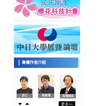
日本發布《令和8年版科學技術與創新白皮
書》，解讀第七期基本計畫首年度政策方向
科學研究
東京大學發現可誘導細胞死亡的新型信使物
日本科學未
質
來館 科學交
科學研究
流員
東京都健康長壽醫療中心跨器官揭示衰老過
程中的糖鏈變化
科學研究
產總研無需石油利用松脂製備石墨前驅體，
小岩井忠道
瀧川 進
戴維
可作為電池電極材料
科學研究
東京大學和海上保安廳等發現南海海槽沿線
板塊邊界鎖定狀態存在區域差異
專欄作者介紹
政策
日本第2次醫療研究開發調整費，根據一線實
陳小牧
安寧
李鷗
際情況和需求分配99.3億日圓
科學研究
千葉大學鑑定出導致難治性疾病「肺高血壓
症」惡化的蛋白質「MYL9/12」，會引發血
科學研究
管結構惡化
京都大學高效生成光的構成單元「光子」，
容江
餘錦澤
馬場錬成
可應用於量子電腦
科學研究
更多>>
開發出300億年僅誤差1秒的光晶格鐘，構建