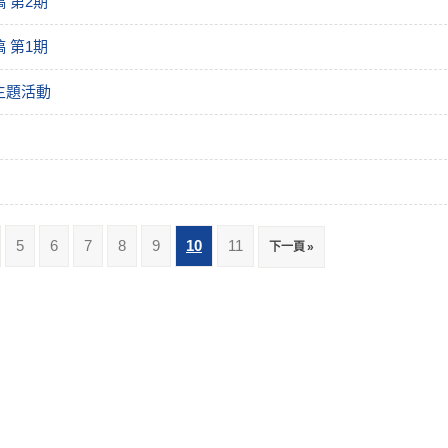
 第2期
 第1期
主題活動
5
6
7
8
9
10
11
下一頁 »