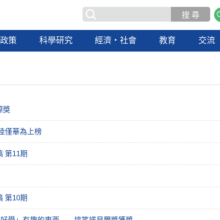
政策
科學研究
經濟・社會
教育
交流
際獎
陸僅華為上榜
第11期
第10期
好好學」有趣的東西——搞笑諾貝爾獎獲獎