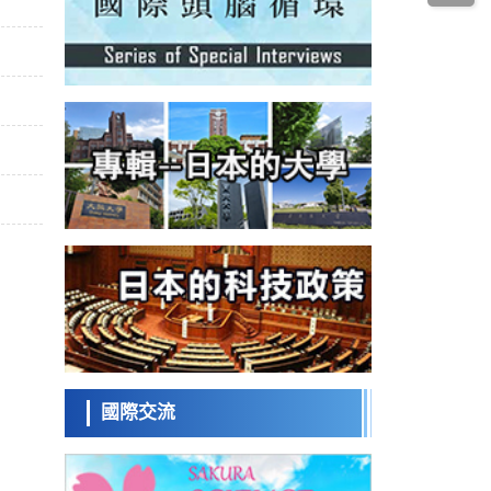
科學研究
為提升輪胎安全性與耐久性的材料設計開闢
道路
近畿大學等發現植物染料「日本茜」的紅色
成分可抑制老化與炎症，有望成為新型功能
科學研究
性材料
群馬大學開發針對難治性癲癇的新型基因療
法，利用超小型GAD67啟動子抑制發作
科學研究
九州大學揭示夜間眼壓升高機制：兩種激素
波動疊加所致
科學研究
東京都產技研採用新手法開發出可穩定工作
至300℃的介電材料，已驗證電容器可在汽車
經濟・社會
發動機等高溫環境下工作
日本生成式AI使用者佔比一年內翻倍，但與
中美德仍有較大差距
政策
日本修訂首都直下型地震緊急對策：目標為
死亡人數至少減半，重點強化火災防控
科學研究
福井大學發現細胞記憶過往並抑制反應的機
制，闡明即便DNA相同反應迥異之謎
國際交流
科學研究
神戶大學確認口服癌症疫苗B440單藥給藥的
安全性，在轉移性尿路上皮癌患者中開展臨
政策
床試驗