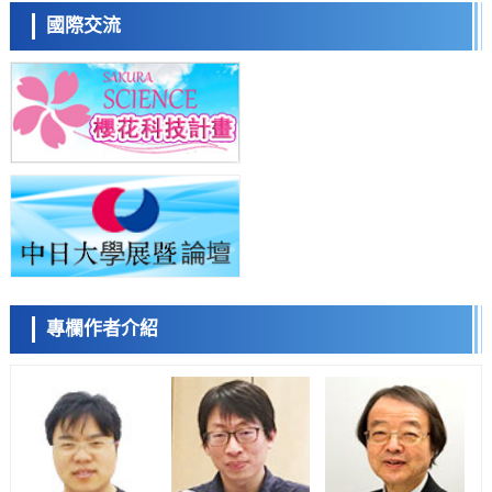
流員
經濟・社會
國際交流
日本生成式AI使用者佔比一年內翻倍，但與中美德仍有較大差距
政策
日本修訂首都直下型地震緊急對策：目標為死亡人數至少減半，重點強
化火災防控
科學研究
福井大學發現細胞記憶過往並抑制反應的機制，闡明即便DNA相同反應
小岩井忠道
瀧川 進
戴維
迥異之謎
科學研究
神戶大學確認口服癌症疫苗B440單藥給藥的安全性，在轉移性尿路上皮
癌患者中開展臨床試驗
政策
日本發布《令和8年版科學技術與創新白皮書》，解讀第七期基本計劃
首年度政策方向
科學研究
專欄作者介紹
東京大學發現可誘導細胞死亡的新型信使物質
陳小牧
李鷗
安寧
科學研究
東京都健康長壽醫療中心跨器官揭示衰老過程中的糖鏈變化
科學研究
產總研無需石油利用松脂製備石墨前驅體，可作為電池電極材料