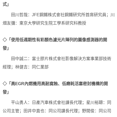
式」
田川哲哉：JFE鋼鐵株式會社鋼鐵研究所首席研究員；川
畑友彌：東京大學研究生院工學系研究科教授
◇「使用低週期性有彩顏色濾光片陣列的圖像感測器的開
發」
田中誠二：富士膠片株式會社影像解決方案事業部技術
經理；林健吉：同仁業部
◇「高EGR內燃機用高耐腐蝕、低磨耗活塞密封機構的開
發」
平山勇人：日產汽車株式會社課長代理；星川裕聰：同
公司主管；田井中直也：同公司課長代理；野間俊：同公司