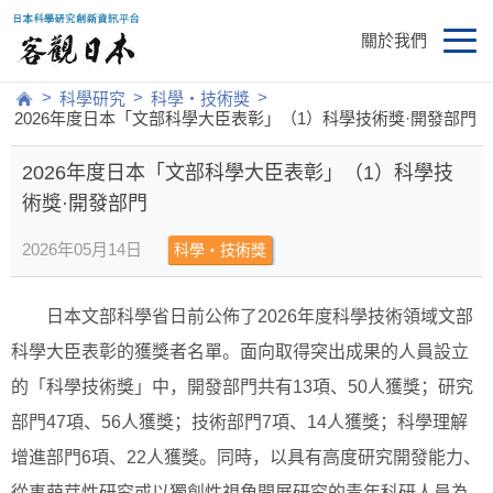
關於我們
>
>
>
科學研究
科學・技術獎
2026年度日本「文部科學大臣表彰」（1）科學技術獎·開發部門
2026年度日本「文部科學大臣表彰」（1）科學技
術獎·開發部門
2026年05月14日
科學・技術獎
日本文部科學省日前公佈了2026年度科學技術領域文部
科學大臣表彰的獲獎者名單。面向取得突出成果的人員設立
的「科學技術獎」中，開發部門共有13項、50人獲獎；研究
部門47項、56人獲獎；技術部門7項、14人獲獎；科學理解
增進部門6項、22人獲獎。同時，以具有高度研究開發能力、
從事萌芽性研究或以獨創性視角開展研究的青年科研人員為