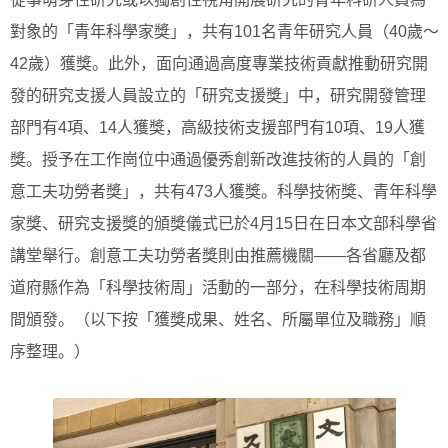
對象的「青年科學家獎」，共有101名青年研究人員（40歲～
42歲）獲獎。此外，面向通過高度專業技術貢獻推動研究開
發的研究支援人員設立的「研究支援獎」中，研究開發管理
部門有4項、14人獲獎，高級技術支援部門有10項、19人獲
獎。授予在工作崗位中通過優秀創新改進技術的人員的「創
意工夫功勞者獎」，共有473人獲獎。科學技術獎、青年科學
家獎、研究支援獎的頒獎儀式已於4月15日在日本文部科學省
講堂舉行。創意工夫功勞者獎則由推薦機關——各省廳及都
道府縣作為「科學技術周」活動的一部分，在科學技術周期
間頒發。（以下按「獲獎成果、姓名、所屬單位及職務」順
序整理。）