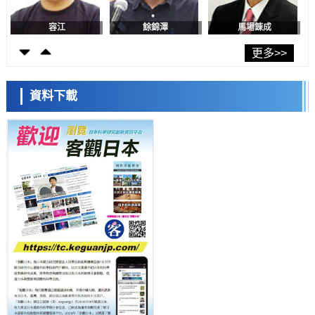
科學研究
東京大學和海上保安廳等發現南海海槽沿線板塊邊界鎖定狀態存在區域
差異
容江
餘錦澤
馬場錬成
政策
日本第2次醫療研究開發調整費，根據一線實際情況和需求分配99.3億
更多>>
日圓
科學研究
千葉大學鑑定出導致難治性疾病「肺高血壓症」惡化的蛋白質
資料下載
「MYL9/12」，會引發血管結構惡化
科學研究
京都大學高效生成光的構成單元「光子」，可應用於量子電腦
日本科學未來館 科學交
科學研究
流員
用數理模型詮釋慢性蕁麻疹的發病機理，藉助數學的力量實現個體化最
佳治療
科學研究
【JST事業成果】發現室溫下工作的交替磁體
科學研究
夜景也能清晰呈現在紙上——日本「鐵路攝影迷」教授研發新技術
小岩井忠道
瀧川 進
戴維
科學研究
【JST事業成果】開發低成本與低功耗的新型AI處理器
政策