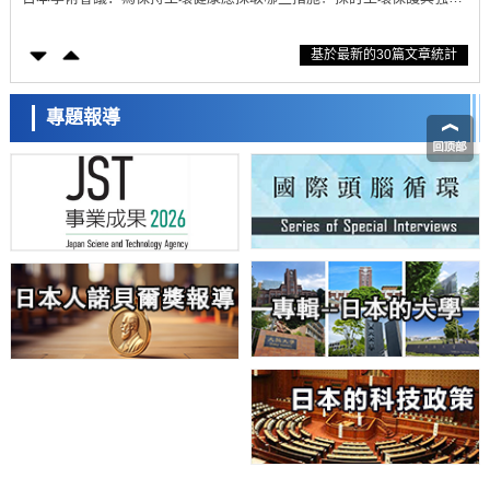
的具體對策
科學研究
基於最新的30篇文章統計
大阪大學開發基於水氫鍵網路的溫度預測新方法，AI從分子排列資訊中
高精度解讀
經濟・社會
【AI法上篇】如何對「將人生交給AI」保持危機感——中央大學平野晉
專題報導
教授專訪
科學研究
慶應義塾大學闡明腦內「游擊手」小膠質細胞包裹保護受損神經細胞的
機制，有望用於開發阿茲海默症等疾病療法
科學研究
日本東北大學與橫濱橡膠全球首次從奈米尺度揭示橡膠—黃銅黏接界面
劣化抑制機制，為提升輪胎安全性與耐久性的材料設計開闢道路
科學研究
近畿大學等發現植物染料「日本茜」的紅色成分可抑制老化與炎症，有
望成為新型功能性材料
科學研究
群馬大學開發針對難治性癲癇的新型基因療法，利用超小型GAD67啟動
子抑制發作
科學研究
九州大學揭示夜間眼壓升高機制：兩種激素波動疊加所致
科學研究
東京都產技研採用新手法開發出可穩定工作至300℃的介電材料，已驗
日本科學未來館 科學交
證電容器可在汽車發動機等高溫環境下工作