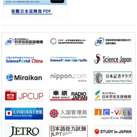
日本科研費增設國際共同研究強化新類別，促進青年研究人員赴海外開
展研究
經濟・社會
鐵道綜研新任理事長蘆谷公稔：依託超導和防災等核心優勢服務社會
科學研究
東京大學通過葉綠體基因組編輯技術強化碳固定酵素，成功提高光合作
用能力與生產力
科學研究
藤田醫科大學等成功鑑定出非結核分枝桿菌生存的必需基因，首次揭示
該基因的必要性因菌株而異
經濟・社會
【AI法下篇】如何應對AI的不可控性——中央大學平野晉教授專訪
科學研究
【JST事業成果】開發低成本與低功耗的新型AI處理器
政策
日本科研費增設國際共同研究強化新類別，促進青年研究人員赴海外開
展研究
經濟・社會
鐵道綜研新任理事長蘆谷公稔：依託超導和防災等核心優勢服務社會
科學研究
東京大學通過葉綠體基因組編輯技術強化碳固定酵素，成功提高光合作