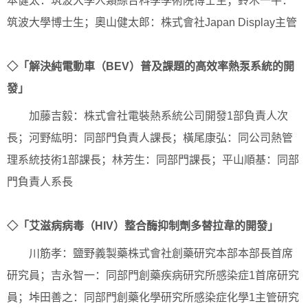
本健太：筑波大學人類綜合科學學術院博士生；鈴木一平：
筑波大學博士生；奧山健太郎：株式會社Japan Display主管
◇「解決純電動車（BEV）普及課題的高效率熱泵系統的開
發」
加藤吉毅：株式會社電裝熱系統公司開發1部負責人次
長；河野紘明：同部門負責人課長；橫尾康弘：同公司熱管
理系統技術1部課長；林芳生：同部門課長；平山順基：同部
門負責人系長
◇「艾滋病病毒（HIV）整合酶抑制劑多替拉韋的開發」
川筋孝：鹽野義製藥株式會社創藥研究本部本部長首席
研究員；吉永智一：同部門創藥疾病研究所感染症1首席研究
員；垰田善之：同部門創藥化學研究所感染症化學1主管研究