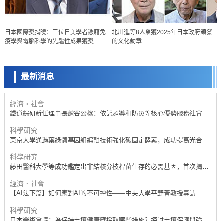
經濟・社會
日本國際獎揭曉：三位日美學者憑藉免
北川進等8人榮獲2025年日本政府頒發
【AI法下篇】如何應對AI的不可控性——中央大學平野晉教授專訪
疫學與電脳科學的先驅性成果獲獎
的文化勳章
科學研究
【JST事業成果】開發低成本與低功耗的新型AI處理器
最新消息
政策
日本科研費增設國際共同研究強化新類別，促進青年研究人員赴海外開
展研究
經濟・社會
鐵道綜研新任理事長蘆谷公稔：依託超導和防災等核心優勢服務社會
科學研究
東京大學通過葉綠體基因組編輯技術強化碳固定酵素，成功提高光合作
用能力與生產力
科學研究
藤田醫科大學等成功鑑定出非結核分枝桿菌生存的必需基因，首次揭示
該基因的必要性因菌株而異
經濟・社會
【AI法下篇】如何應對AI的不可控性——中央大學平野晉教授專訪
科學研究
日本學術會議：為保持土壤健康應採取哪些措施？探討土壤保護與強化