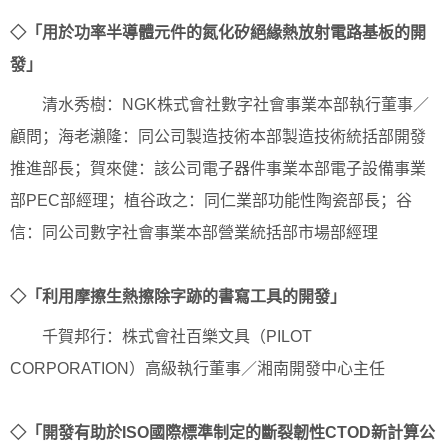
◇「用於功率半導體元件的氮化矽絕緣熱放射電路基板的開
發」
清水秀樹：NGK株式會社數字社會事業本部執行董事／
顧問；海老瀨隆：同公司製造技術本部製造技術統括部開發
推進部長；賀來健：該公司電子器件事業本部電子設備事業
部PEC部經理；植谷政之：同仁業部功能性陶瓷部長；谷
信：同公司數字社會事業本部營業統括部市場部經理
◇「利用摩擦生熱擦除字跡的書寫工具的開發」
千賀邦行：株式會社百樂文具（PILOT
CORPORATION）高級執行董事／湘南開發中心主任
◇「開發有助於ISO國際標準制定的斷裂韌性CTOD新計算公