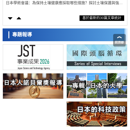
日本學術會議：為保持土壤健康應採取哪些措施？探討土壤保護與強化
的具體對策
科學研究
基於最新的30篇文章統計
大阪大學開發基於水氫鍵網路的溫度預測新方法，AI從分子排列資訊中
高精度解讀
經濟・社會
【AI法上篇】如何對「將人生交給AI」保持危機感——中央大學平野晉
專題報導
教授專訪
科學研究
慶應義塾大學闡明腦內「游擊手」小膠質細胞包裹保護受損神經細胞的
機制，有望用於開發阿茲海默症等疾病療法
科學研究
日本東北大學與橫濱橡膠全球首次從奈米尺度揭示橡膠—黃銅黏接界面
劣化抑制機制，為提升輪胎安全性與耐久性的材料設計開闢道路
科學研究
近畿大學等發現植物染料「日本茜」的紅色成分可抑制老化與炎症，有
望成為新型功能性材料
科學研究
群馬大學開發針對難治性癲癇的新型基因療法，利用超小型GAD67啟動
子抑制發作
科學研究
九州大學揭示夜間眼壓升高機制：兩種激素波動疊加所致
科學研究
東京都產技研採用新手法開發出可穩定工作至300℃的介電材料，已驗