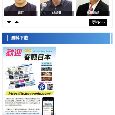
科學研究
東京大學和海上保安廳等發現南海海槽沿線板塊邊界鎖定狀態存在區域
差異
容江
餘錦澤
馬場錬成
政策
日本第2次醫療研究開發調整費，根據一線實際情況和需求分配99.3億
更多>>
日圓
科學研究
千葉大學鑑定出導致難治性疾病「肺高血壓症」惡化的蛋白質
資料下載
「MYL9/12」，會引發血管結構惡化
科學研究
京都大學高效生成光的構成單元「光子」，可應用於量子電腦
日本科學未來館 科學交
科學研究
流員
用數理模型詮釋慢性蕁麻疹的發病機理，藉助數學的力量實現個體化最
佳治療
科學研究
【JST事業成果】發現室溫下工作的交替磁體
科學研究
夜景也能清晰呈現在紙上——日本「鐵路攝影迷」教授研發新技術
小岩井忠道
瀧川 進
戴維
科學研究
【JST事業成果】開發低成本與低功耗的新型AI處理器
政策