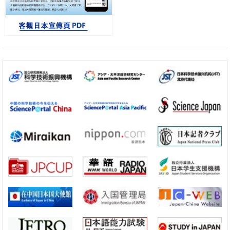
日本科研費增設國際共同研究強化新類別，促進青年研究人員赴海外開
展研究
經濟・社會
鐵道綜研新任理事長蘆谷公稔：依託超導和防災等核心優勢服務社會
科學研究
東京大學通過葉綠體基因組編輯技術強化碳固定酵素，成功提高光合作
用能力與生產力
科學研究
藤田醫科大學等成功鑑定出非結核分枝桿菌生存的必需基因，首次揭示
該基因的必要性因菌株而異
經濟・社會
【AI法下篇】如何應對AI的不可控性——中央大學平野晉教授專訪
科學研究
【JST事業成果】開發低成本與低功耗的新型AI處理器
政策
日本科研費增設國際共同研究強化新類別，促進青年研究人員赴海外開
展研究
經濟・社會
鐵道綜研新任理事長蘆谷公稔：依託超導和防災等核心優勢服務社會
科學研究
東京大學通過葉綠體基因組編輯技術強化碳固定酵素，成功提高光合作