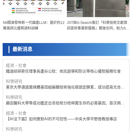
經濟・社會
NII開源發佈新一代國產LLM：基於約12
JST與G-Search簽訂「科學技術文獻資
【AI法下篇】如何應對AI的不可控性——中央大學平野晉教授專訪
萬億詞元優質語料訓練
訊提供事業新服務」實施合同，助力AI
科學研究
時代的新型研究模式
【JST事業成果】開發低成本與低功耗的新型AI處理器
最新消息
政策
日本科研費增設國際共同研究強化新類別，促進青年研究人員赴海外開
展研究
經濟・社會
鐵道綜研新任理事長蘆谷公稔：依託超導和防災等核心優勢服務社會
科學研究
東京大學通過葉綠體基因組編輯技術強化碳固定酵素，成功提高光合作
用能力與生產力
科學研究
藤田醫科大學等成功鑑定出非結核分枝桿菌生存的必需基因，首次揭示
該基因的必要性因菌株而異
經濟・社會
【AI法下篇】如何應對AI的不可控性——中央大學平野晉教授專訪
科學研究