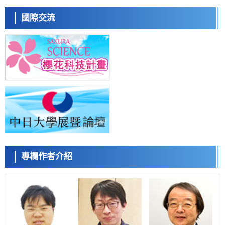
日本科學未來館 科學交
證電容器可在汽車發動機等高溫環境下工作
流員
經濟・社會
國際交流
日本生成式AI使用者佔比一年內翻倍，但與中美德仍有較大差距
政策
日本修訂首都直下型地震緊急對策：目標為死亡人數至少減半，重點強
化火災防控
科學研究
福井大學發現細胞記憶過往並抑制反應的機制，闡明即便DNA相同反應
小岩井忠道
瀧川 進
戴維
迥異之謎
科學研究
神戶大學確認口服癌症疫苗B440單藥給藥的安全性，在轉移性尿路上皮
癌患者中開展臨床試驗
政策
日本發布《令和8年版科學技術與創新白皮書》，解讀第七期基本計劃
首年度政策方向
科學研究
專欄作者介紹
東京大學發現可誘導細胞死亡的新型信使物質
陳小牧
李鷗
安寧
科學研究
東京都健康長壽醫療中心跨器官揭示衰老過程中的糖鏈變化
科學研究
產總研無需石油利用松脂製備石墨前驅體，可作為電池電極材料