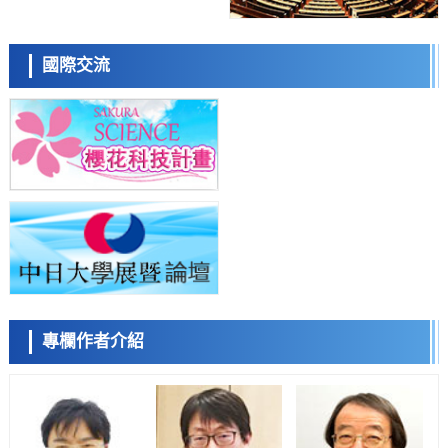
科學研究
日本科學未來館 科學交
近畿大學等發現植物染料「日本茜」的紅色成分可抑制老化與炎症，有
流員
望成為新型功能性材料
科學研究
國際交流
群馬大學開發針對難治性癲癇的新型基因療法，利用超小型GAD67啟動
子抑制發作
科學研究
九州大學揭示夜間眼壓升高機制：兩種激素波動疊加所致
科學研究
小岩井忠道
瀧川 進
戴維
東京都產技研採用新手法開發出可穩定工作至300℃的介電材料，已驗
證電容器可在汽車發動機等高溫環境下工作
經濟・社會
日本生成式AI使用者佔比一年內翻倍，但與中美德仍有較大差距
政策
日本修訂首都直下型地震緊急對策：目標為死亡人數至少減半，重點強
化火災防控
科學研究
專欄作者介紹
陳小牧
李鷗
安寧
福井大學發現細胞記憶過往並抑制反應的機制，闡明即便DNA相同反應
迥異之謎
科學研究
神戶大學確認口服癌症疫苗B440單藥給藥的安全性，在轉移性尿路上皮
癌患者中開展臨床試驗
政策