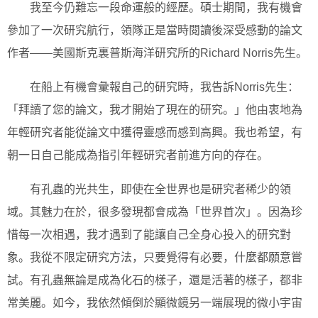
我至今仍難忘一段命運般的經歷。碩士期間，我有機會
參加了一次研究航行，領隊正是當時閱讀後深受感動的論文
作者——美國斯克裏普斯海洋研究所的Richard Norris先生。
在船上有機會彙報自己的研究時，我告訴Norris先生：
「拜讀了您的論文，我才開始了現在的研究。」他由衷地為
年輕研究者能從論文中獲得靈感而感到高興。我也希望，有
朝一日自己能成為指引年輕研究者前進方向的存在。
有孔蟲的光共生，即使在全世界也是研究者稀少的領
域。其魅力在於，很多發現都會成為「世界首次」。因為珍
惜每一次相遇，我才遇到了能讓自己全身心投入的研究對
象。我從不限定研究方法，只要覺得有必要，什麼都願意嘗
試。有孔蟲無論是成為化石的樣子，還是活著的樣子，都非
常美麗。如今，我依然傾倒於顯微鏡另一端展現的微小宇宙