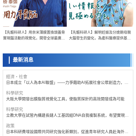
政策
日本科研費增設國際共同研究強化新類別，促進青年研究人員赴海外開
展研究
科學研究
【先驅科研人】用奈米薄膜置換頭蓋骨
【先驅科研人】解明妊娠及分娩期母親
京都大學高效生成光的構成單元「光子」，可應用於量子電腦
實現腦活動的視覺化，開發全球最廣、
大腦發生的變化，為產科醫療提供基礎
科學研究
最深、最精細的光學測量技術
認知開闢道路
開發出300億年僅誤差1秒的光晶格鐘，構建網路將其打造為次世代社會
基礎設施
最新消息
經濟・社會
日本成立「以人為本AI聯盟」——力爭藉助AI拓展社會公眾創造力，依
託產學合作推進研發
科學研究
大阪大學開發出膜脂質視覺化工具，使脂質探針的高效開發成為可能
科學研究
立教大學在試管內構建長鏈人工基因組DNA自我複製系統，有望實現攜
帶大量基因的人工細胞
政策
日本科研費增設國際共同研究強化新類別，促進青年研究人員赴海外開
展研究
經濟・社會
鐵道綜研新任理事長蘆谷公稔：依託超導和防災等核心優勢服務社會