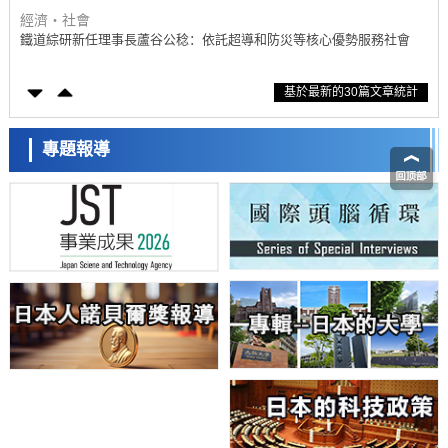
科學研究
東京大學通過葉綠體基因組編輯技術強化碳固定酵素，成功提高光合作
用能力與生產力
科學研究
基於最新的30篇文章統計
藤田醫科大學等成功鑑定出非結核分枝桿菌生存的必需基因，首次揭示
該基因的必要性因菌株而異
經濟・社會
【AI法下篇】如何應對AI的不可控性——中央大學平野晉教授專訪
專題報導
科學研究
日本學術會議：為保持土壤健康應採取哪些措施？探討土壤保護與強化
的具體對策
科學研究
大阪大學開發基於水氫鍵網路的溫度預測新方法，AI從分子排列資訊中
高精度解讀
經濟・社會
【AI法上篇】如何對「將人生交給AI」保持危機感——中央大學平野晉
教授專訪
科學研究
慶應義塾大學闡明腦內「游擊手」小膠質細胞包裹保護受損神經細胞的
機制，有望用於開發阿茲海默症等疾病療法
科學研究
日本東北大學與橫濱橡膠全球首次從奈米尺度揭示橡膠—黃銅黏接界面
劣化抑制機制，為提升輪胎安全性與耐久性的材料設計開闢道路