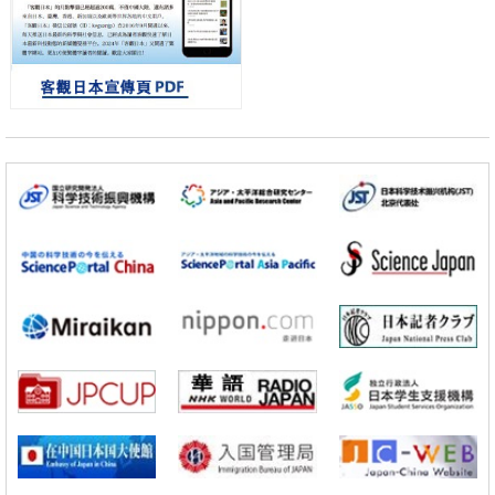
基礎設施
經濟・社會
日本成立「以人為本AI聯盟」——力爭藉助AI拓展社會公眾創造力，依
託產學合作推進研發
科學研究
大阪大學開發出膜脂質視覺化工具，使脂質探針的高效開發成為可能
科學研究
立教大學在試管內構建長鏈人工基因組DNA自我複製系統，有望實現攜
帶大量基因的人工細胞
政策
日本科研費增設國際共同研究強化新類別，促進青年研究人員赴海外開
展研究
科學研究
京都大學高效生成光的構成單元「光子」，可應用於量子電腦
科學研究
開發出300億年僅誤差1秒的光晶格鐘，構建網路將其打造為次世代社會
基礎設施
經濟・社會
日本成立「以人為本AI聯盟」——力爭藉助AI拓展社會公眾創造力，依
託產學合作推進研發
科學研究
大阪大學開發出膜脂質視覺化工具，使脂質探針的高效開發成為可能