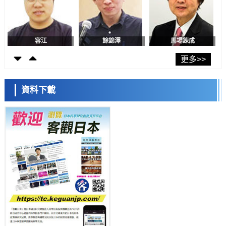
日本發布《令和8年版科學技術與創新白皮書》，解讀第七期基本計畫
首年度政策方向
科學研究
容江
餘錦澤
馬場錬成
東京大學發現可誘導細胞死亡的新型信使物質
科學研究
東京都健康長壽醫療中心跨器官揭示衰老過程中的糖鏈變化
更多>>
科學研究
產總研無需石油利用松脂製備石墨前驅體，可作為電池電極材料
資料下載
科學研究
日本科學未來館 科學交
東京大學和海上保安廳等發現南海海槽沿線板塊邊界鎖定狀態存在區域
差異
流員
政策
日本第2次醫療研究開發調整費，根據一線實際情況和需求分配99.3億
日圓
科學研究
千葉大學鑑定出導致難治性疾病「肺高血壓症」惡化的蛋白質
「MYL9/12」，會引發血管結構惡化
科學研究
京都大學高效生成光的構成單元「光子」，可應用於量子電腦
小岩井忠道
瀧川 進
戴維
科學研究
開發出300億年僅誤差1秒的光晶格鐘，構建網路將其打造為次世代社會