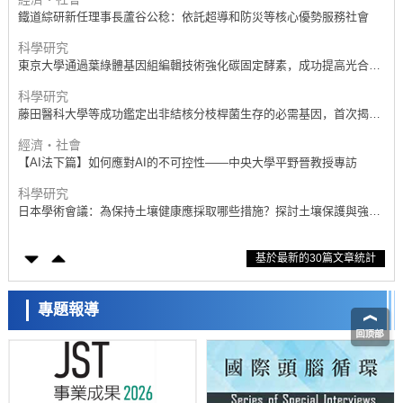
鐵道綜研新任理事長蘆谷公稔：依託超導和防災等核心優勢服務社會
科學研究
東京大學通過葉綠體基因組編輯技術強化碳固定酵素，成功提高光合作
用能力與生產力
科學研究
藤田醫科大學等成功鑑定出非結核分枝桿菌生存的必需基因，首次揭示
該基因的必要性因菌株而異
經濟・社會
【AI法下篇】如何應對AI的不可控性——中央大學平野晉教授專訪
科學研究
日本學術會議：為保持土壤健康應採取哪些措施？探討土壤保護與強化
的具體對策
科學研究
基於最新的30篇文章統計
大阪大學開發基於水氫鍵網路的溫度預測新方法，AI從分子排列資訊中
高精度解讀
經濟・社會
【AI法上篇】如何對「將人生交給AI」保持危機感——中央大學平野晉
專題報導
教授專訪
科學研究
慶應義塾大學闡明腦內「游擊手」小膠質細胞包裹保護受損神經細胞的
機制，有望用於開發阿茲海默症等疾病療法
科學研究