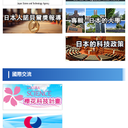
日本東北大學與橫濱橡膠全球首次從奈米尺度揭示橡膠—黃銅黏接界面
劣化抑制機制，為提升輪胎安全性與耐久性的材料設計開闢道路
科學研究
近畿大學等發現植物染料「日本茜」的紅色成分可抑制老化與炎症，有
望成為新型功能性材料
科學研究
群馬大學開發針對難治性癲癇的新型基因療法，利用超小型GAD67啟動
子抑制發作
科學研究
九州大學揭示夜間眼壓升高機制：兩種激素波動疊加所致
科學研究
東京都產技研採用新手法開發出可穩定工作至300℃的介電材料，已驗
日本科學未來館 科學交
證電容器可在汽車發動機等高溫環境下工作
流員
經濟・社會
國際交流
日本生成式AI使用者佔比一年內翻倍，但與中美德仍有較大差距
政策
日本修訂首都直下型地震緊急對策：目標為死亡人數至少減半，重點強
化火災防控
科學研究
福井大學發現細胞記憶過往並抑制反應的機制，闡明即便DNA相同反應
小岩井忠道
瀧川 進
戴維
迥異之謎
科學研究
神戶大學確認口服癌症疫苗B440單藥給藥的安全性，在轉移性尿路上皮