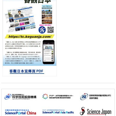
科學研究
流員
用數理模型詮釋慢性蕁麻疹的發病機理，藉助數學的力量實現個體化最
佳治療
科學研究
【JST事業成果】發現室溫下工作的交替磁體
科學研究
夜景也能清晰呈現在紙上——日本「鐵路攝影迷」教授研發新技術
小岩井忠道
瀧川 進
戴維
科學研究
【JST事業成果】開發低成本與低功耗的新型AI處理器
政策
日本科研費增設國際共同研究強化新類別，促進青年研究人員赴海外開
展研究
經濟・社會
鐵道綜研新任理事長蘆谷公稔：依託超導和防災等核心優勢服務社會
科學研究
東京大學通過葉綠體基因組編輯技術強化碳固定酵素，成功提高光合作
用能力與生產力
科學研究
藤田醫科大學等成功鑑定出非結核分枝桿菌生存的必需基因，首次揭示
該基因的必要性因菌株而異
經濟・社會