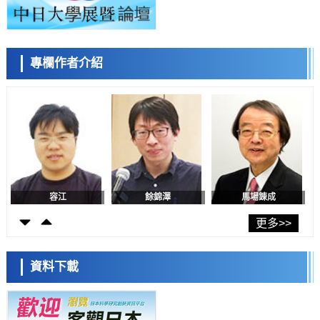
癌患者中開展臨床試驗
政策
日本發布《令和8年版科學技術與創新白皮書》，解讀第七期基本計劃
首年度政策方向
科學研究
專欄作者介紹
東京大學發現可誘導細胞死亡的新型信使物質
陳小牧
李鷗
安寧
科學研究
東京都健康長壽醫療中心跨器官揭示衰老過程中的糖鏈變化
科學研究
產總研無需石油利用松脂製備石墨前驅體，可作為電池電極材料
科學研究
東京大學和海上保安廳等發現南海海槽沿線板塊邊界鎖定狀態存在區域
差異
容江
餘錦澤
馬場錬成
政策
日本第2次醫療研究開發調整費，根據一線實際情況和需求分配99.3億
更多>>
日圓
科學研究
千葉大學鑑定出導致難治性疾病「肺高血壓症」惡化的蛋白質
資料下載
「MYL9/12」，會引發血管結構惡化
科學研究
京都大學高效生成光的構成單元「光子」，可應用於量子電腦
日本科學未來館 科學交