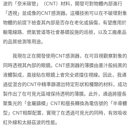
波的「奈米碳管」（CNT）材料，開發可對物體內部進行
「透視」並成像的CNT感測器。這種技術可以在不破壞對象
物體的前提下檢查其內部是否存在老化或損傷，有望應用於
輸電線路、燃氣管道等社會基礎設施的巡檢，以及工廠產品
的品質檢測等用途。
我現在正在開發使用CNT感測器，在可目視觀察對象的
同時透視其內部的眼鏡。CNT感測器的薄膜由墨汁般純黑的
液體製成，直接貼在眼鏡上會完全遮擋住視線。因此，我通
過從混合的CNT中精準篩選出特定形狀和種類的材料，成功
製作出了在可見光區域保持透明的薄膜。此外，通過將擅長
聚集光的「金屬鑄模」CNT和擅長轉換為電信號的「半導體
型」CNT相鄰配置，實現了在透過可見光的同時，有效吸收
紅外線和太赫茲波的性能。