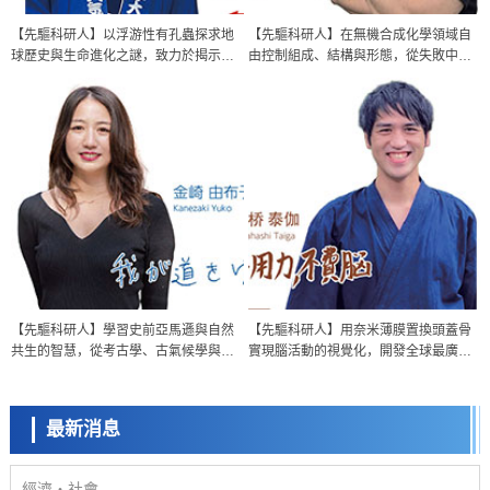
【先驅科研人】以浮游性有孔蟲探求地
【先驅科研人】在無機合成化學領域自
球歷史與生命進化之謎，致力於揭示光
由控制組成、結構與形態，從失敗中摸
共生網路全貌
索新方法解決社會課題
經濟・社會
【先驅科研人】學習史前亞馬遜與自然
【先驅科研人】用奈米薄膜置換頭蓋骨
【AI法下篇】如何應對AI的不可控性——中央大學平野晉教授專訪
共生的智慧，從考古學、古氣候學與古
實現腦活動的視覺化，開發全球最廣、
科學研究
環境學的角度揭示奧秘
最深、最精細的光學測量技術
【JST事業成果】開發低成本與低功耗的新型AI處理器
最新消息
政策
日本科研費增設國際共同研究強化新類別，促進青年研究人員赴海外開
展研究
經濟・社會