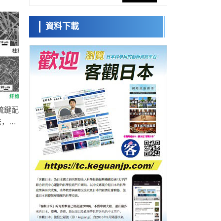
網路將其打造為次世代社會基礎設施
經濟・社會
資料下載
日本成立「以人為本AI聯盟」——力爭藉助
日本科學未
AI拓展社會公眾創造力，依託產學合作推進
來館 科學交
科學研究
研發
流員
大阪大學開發出膜脂質視覺化工具，使脂質
探針的高效開發成為可能
科學研究
立教大學在試管內構建長鏈人工基因組DNA
小岩井忠道
瀧川 進
戴維
自我複製系統，有望實現攜帶大量基因的人
政策
工細胞
日本科研費增設國際共同研究強化新類別，
硫鍵配
促進青年研究人員赴海外開展研究
法，大
科學研究
京都大學高效生成光的構成單元「光子」，
O2還
可應用於量子電腦
科學研究
開發出300億年僅誤差1秒的光晶格鐘，構建
網路將其打造為次世代社會基礎設施
經濟・社會
日本成立「以人為本AI聯盟」——力爭藉助
AI拓展社會公眾創造力，依託產學合作推進
科學研究
研發
大阪大學開發出膜脂質視覺化工具，使脂質