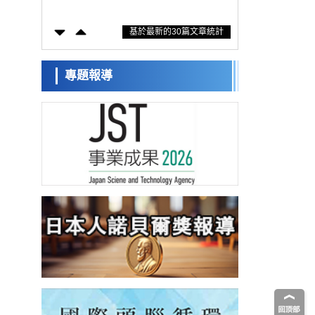
防災等核心優勢服務社會
科學研究
基於最新的30篇文章統計
東京大學通過葉綠體基因組編輯技術強化碳
固定酵素，成功提高光合作用能力與生產力
科學研究
藤田醫科大學等成功鑑定出非結核分枝桿菌
專題報導
生存的必需基因，首次揭示該基因的必要性
經濟・社會
因菌株而異
【AI法下篇】如何應對AI的不可控性——中
央大學平野晉教授專訪
科學研究
日本學術會議：為保持土壤健康應採取哪些
措施？探討土壤保護與強化的具體對策
科學研究
大阪大學開發基於水氫鍵網路的溫度預測新
方法，AI從分子排列資訊中高精度解讀
經濟・社會
【AI法上篇】如何對「將人生交給AI」保持
危機感——中央大學平野晉教授專訪
科學研究
慶應義塾大學闡明腦內「游擊手」小膠質細
胞包裹保護受損神經細胞的機制，有望用於
科學研究
開發阿茲海默症等疾病療法
日本東北大學與橫濱橡膠全球首次從奈米尺
度揭示橡膠—黃銅黏接界面劣化抑制機制，