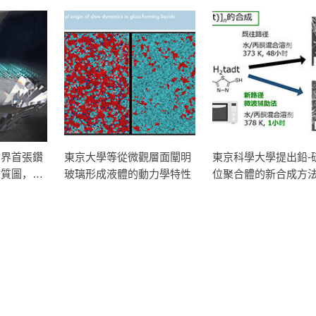
世界首張鑽
東京大學等從微觀層面闡明
東京科學大學提出鉛-
畫質圖，為
玻璃形成液體的動力學特性
位聚合體的新合成方
石開闢新道
幅提升固體光觸媒的C
原效率