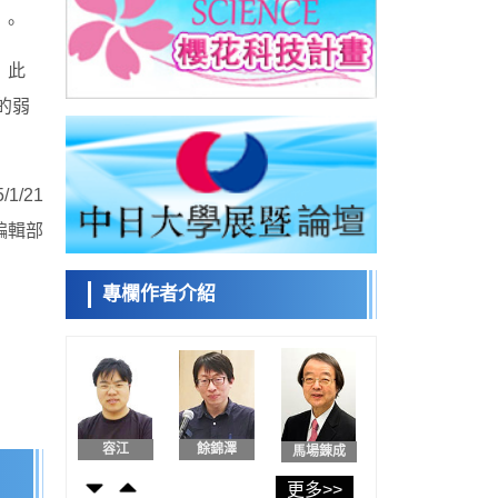
」。
日本發布《令和8年版科學技術與創新白皮
書》，解讀第七期基本計畫首年度政策方向
科學研究
。此
東京大學發現可誘導細胞死亡的新型信使物
日本科學未
質
來館 科學交
的弱
科學研究
流員
東京都健康長壽醫療中心跨器官揭示衰老過
程中的糖鏈變化
科學研究
1/21
產總研無需石油利用松脂製備石墨前驅體，
小岩井忠道
瀧川 進
戴維
可作為電池電極材料
編輯部
科學研究
東京大學和海上保安廳等發現南海海槽沿線
板塊邊界鎖定狀態存在區域差異
專欄作者介紹
政策
日本第2次醫療研究開發調整費，根據一線實
陳小牧
安寧
李鷗
際情況和需求分配99.3億日圓
科學研究
千葉大學鑑定出導致難治性疾病「肺高血壓
症」惡化的蛋白質「MYL9/12」，會引發血
科學研究
管結構惡化
京都大學高效生成光的構成單元「光子」，
容江
餘錦澤
馬場錬成
可應用於量子電腦
科學研究
更多>>
開發出300億年僅誤差1秒的光晶格鐘，構建