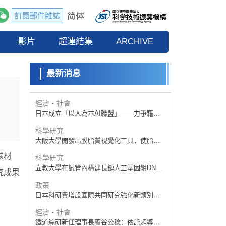
訂閱郵件雜誌
政策
日本科研費增設國際共同研究強化新類別，
影片
促進青年研究人員赴海外開展研究
超連結集
ARCHIVE
科學研究
京都大學高效生成光的構成單元「光子」，
可應用於量子電腦
最新消息
科學研究
開發出300億年僅誤差1秒的光晶格鐘，構建
網路將其打造為次世代社會基礎設施
經濟・社會
日本成立「以人為本AI聯盟」——力爭藉助
AI拓展社會公眾創造力，依託產學合作推進
科學研究
研發
大阪大學開發出膜脂質視覺化工具，使脂質
探針的高效開發成為可能
碳材
科學研究
立教大學在試管內構建長鏈人工基因組DNA
究成果
自我複製系統，有望實現攜帶大量基因的人
政策
工細胞
日本科研費增設國際共同研究強化新類別，
促進青年研究人員赴海外開展研究
經濟・社會
鐵道綜研新任理事長蘆谷公稔：依託超導和