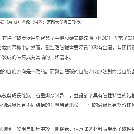
微鏡（AFM）圖像（供圖：京都大學坂口教授）
。它除了被廣泛用於智慧型手機和硬式磁碟機（HDD）等電子設
搭載的電機中。然而，製造強磁鐵需要昂貴的稀有金屬，有關資
料製成的磁鐵成為當前的迫切需求。
鐵的自旋方向是一致的。而聚合體碳的自旋方向無法對齊或自旋
其裁剪成長條狀「石墨烯奈米帶」，並設計了具有磁性特性的結
兩側邊緣具有不同結構的石墨烯奈米帶。一側的邊緣具有整齊排
檢測後，發現自旋集中於一側邊緣，這意味著材料表現出了磁性