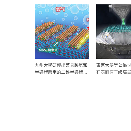
九州大學研製出兼具製氫和
東京大學等公佈
半導體應用的二維半導體奈
石表面原子級高
米帶，證實MoS₂奈米帶具
原子級別分析鑽
有高催化活性和電晶體性能
路