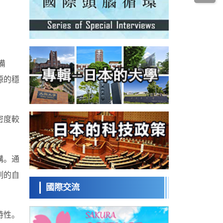
科學研究
為提升輪胎安全性與耐久性的材料設計開闢
道路
近畿大學等發現植物染料「日本茜」的紅色
成分可抑制老化與炎症，有望成為新型功能
科學研究
性材料
群馬大學開發針對難治性癲癇的新型基因療
法，利用超小型GAD67啟動子抑制發作
科學研究
備
九州大學揭示夜間眼壓升高機制：兩種激素
波動疊加所致
源的穩
科學研究
東京都產技研採用新手法開發出可穩定工作
至300℃的介電材料，已驗證電容器可在汽車
經濟・社會
發動機等高溫環境下工作
密度較
日本生成式AI使用者佔比一年內翻倍，但與
中美德仍有較大差距
政策
日本修訂首都直下型地震緊急對策：目標為
構。通
死亡人數至少減半，重點強化火災防控
科學研究
列的自
福井大學發現細胞記憶過往並抑制反應的機
制，闡明即便DNA相同反應迥異之謎
國際交流
科學研究
神戶大學確認口服癌症疫苗B440單藥給藥的
安全性，在轉移性尿路上皮癌患者中開展臨
特性。
政策
床試驗