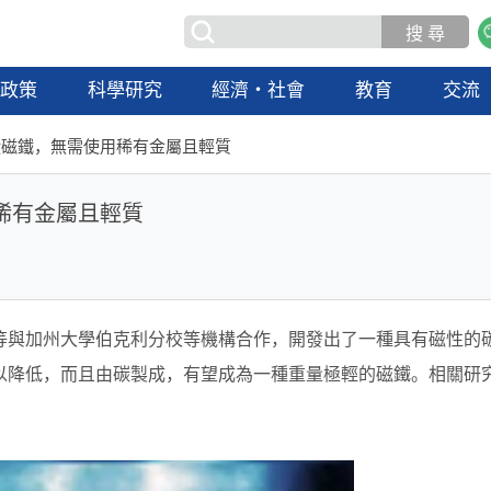
政策
科學研究
經濟・社會
教育
交流
碳磁鐵，無需使用稀有金屬且輕質
稀有金屬且輕質
等與加州大學伯克利分校等機構合作，開發出了一種具有磁性的
以降低，而且由碳製成，有望成為一種重量極輕的磁鐵。相關研