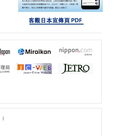
探針的高效開發成為可能
科學研究
立教大學在試管內構建長鏈人工基因組DNA
自我複製系統，有望實現攜帶大量基因的人
工細胞
|