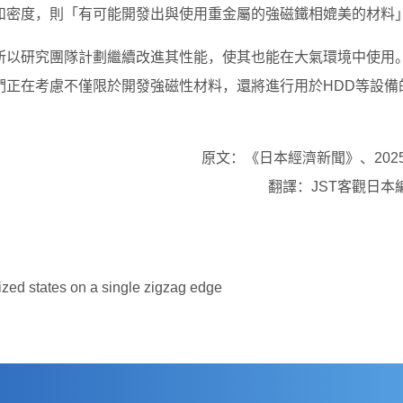
和密度，則「有可能開發出與使用重金屬的強磁鐵相媲美的材料
所以研究團隊計劃繼續改進其性能，使其也能在大氣環境中使用
們正在考慮不僅限於開發強磁性材料，還將進行用於HDD等設備
原文：《日本經濟新聞》、2025/
翻譯：JST客觀日本
ed states on a single zigzag edge