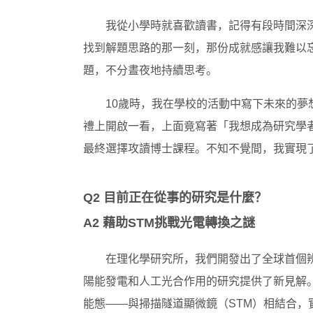
我從小學時就喜歡讀書，記得有段時間深
找到解題思路的那一刻，那份成就感讓我難以
題，不分晝夜地持續思考。
10歲時，我在學校的活動中寫下未來的
禮上開啟一看，上面竟寫著「我想成為研究學
最終選擇攻讀博士課程。不知不覺間，我實現
Q2 目前正在從事的研究是什麼？
A2 藉助STM挑戰光電轉換之謎
在理化學研究所，我們開發出了全球首個
陽能發電和人工光合作用的研究提供了新見解
能態——與掃描隧道顯微鏡（STM）相結合，