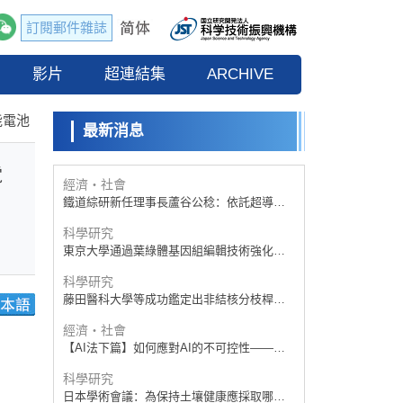
【AI法下篇】如何應對AI的不可控性——中
央大學平野晉教授專訪
訂閱郵件雜誌
科學研究
【JST事業成果】開發低成本與低功耗的新型
影片
AI處理器
超連結集
ARCHIVE
政策
日本科研費增設國際共同研究強化新類別，
能電池
促進青年研究人員赴海外開展研究
最新消息
經濟・社會
鐵道綜研新任理事長蘆谷公稔：依託超導和
防災等核心優勢服務社會
電
科學研究
東京大學通過葉綠體基因組編輯技術強化碳
固定酵素，成功提高光合作用能力與生產力
科學研究
藤田醫科大學等成功鑑定出非結核分枝桿菌
生存的必需基因，首次揭示該基因的必要性
經濟・社會
因菌株而異
【AI法下篇】如何應對AI的不可控性——中
央大學平野晉教授專訪
科學研究
日本學術會議：為保持土壤健康應採取哪些
措施？探討土壤保護與強化的具體對策
科學研究
大阪大學開發基於水氫鍵網路的溫度預測新