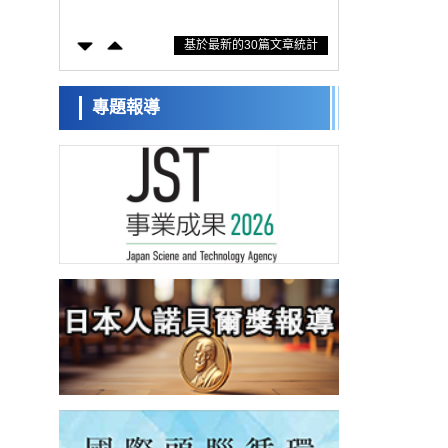
方法，AI從分子排列資訊中高精度解讀
經濟・社會
基於最新的30篇文章統計
【AI法上篇】如何對「將人生交給AI」保持
危機感——中央大學平野晉教授專訪
科學研究
慶應義塾大學闡明腦內「游擊手」小膠質細
專題報導
胞包裹保護受損神經細胞的機制，有望用於
科學研究
開發阿茲海默症等疾病療法
日本東北大學與橫濱橡膠全球首次從奈米尺
度揭示橡膠—黃銅黏接界面劣化抑制機制，
科學研究
為提升輪胎安全性與耐久性的材料設計開闢
道路
近畿大學等發現植物染料「日本茜」的紅色
成分可抑制老化與炎症，有望成為新型功能
科學研究
性材料
群馬大學開發針對難治性癲癇的新型基因療
法，利用超小型GAD67啟動子抑制發作
科學研究
九州大學揭示夜間眼壓升高機制：兩種激素
波動疊加所致
科學研究
東京都產技研採用新手法開發出可穩定工作
至300℃的介電材料，已驗證電容器可在汽車
經濟・社會
發動機等高溫環境下工作
日本生成式AI使用者佔比一年內翻倍，但與
中美德仍有較大差距