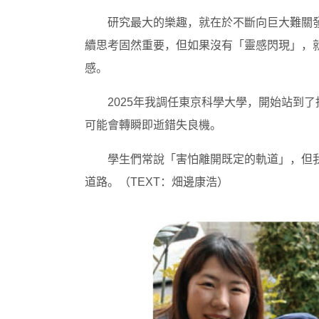
研究最大的樂趣，就在於不斷向巨大難關
續思考固然重要，但如果沒有「靈感閃現」，
感。
2025年我調任東京科學大學，開始站到
可能會轉瞬即逝錯失良機。
學生們常說「害怕離開既定的軌道」，但
道路。（TEXT：畑邊康浩）