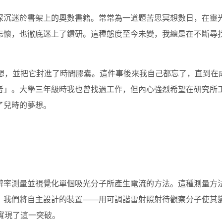
深沉迷於書架上的奧數書籍。常常為一道題苦思冥想數日，在靈
忘懷，也徹底迷上了鑽研。這種態度至今未變，我總是在不斷尋
夢想，並把它封進了時間膠囊。這件事後來我自己都忘了，直到在
者」。大學三年級時我也曾找過工作，但內心強烈希望在研究所
了兒時的夢想。
辨率測量並視覺化單個吸光分子所產生電流的方法。這種測量方
。我們將自主設計的裝置——用可調諧雷射照射待觀察分子使其
實現了這一突破。