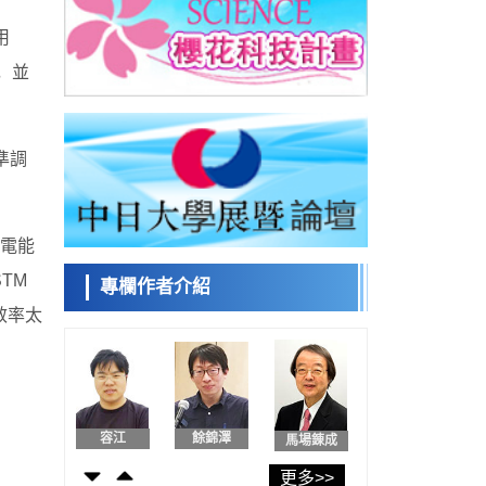
日本第2次醫療研究開發調整費，根據一線實
際情況和需求分配99.3億日圓
用
日本科學未
科學研究
，並
來館 科學交
千葉大學鑑定出導致難治性疾病「肺高血壓
流員
症」惡化的蛋白質「MYL9/12」，會引發血
科學研究
管結構惡化
京都大學高效生成光的構成單元「光子」，
可應用於量子電腦
準調
科學研究
小岩井忠道
瀧川 進
戴維
用數理模型詮釋慢性蕁麻疹的發病機理，藉
。
助數學的力量實現個體化最佳治療
科學研究
光電能
【JST事業成果】發現室溫下工作的交替磁體
TM
專欄作者介紹
科學研究
陳小牧
安寧
李鷗
夜景也能清晰呈現在紙上——日本「鐵路攝
效率太
影迷」教授研發新技術
科學研究
【JST事業成果】開發低成本與低功耗的新型
AI處理器
政策
容江
餘錦澤
馬場錬成
日本科研費增設國際共同研究強化新類別，
促進青年研究人員赴海外開展研究
經濟・社會
更多>>
鐵道綜研新任理事長蘆谷公稔：依託超導和