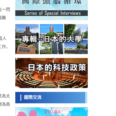
政策
日本修訂首都直下型地震緊急對策：目標為
光一閃
死亡人數至少減半，重點強化火災防控
科學研究
找難
福井大學發現細胞記憶過往並抑制反應的機
制，闡明即便DNA相同反應迥異之謎
科學研究
神戶大學確認口服癌症疫苗B440單藥給藥的
成人
安全性，在轉移性尿路上皮癌患者中開展臨
政策
床試驗
工作，
日本發布《令和8年版科學技術與創新白皮
書》，解讀第七期基本計劃首年度政策方向
科學研究
東京大學發現可誘導細胞死亡的新型信使物
質
科學研究
東京都健康長壽醫療中心跨器官揭示衰老過
程中的糖鏈變化
科學研究
產總研無需石油利用松脂製備石墨前驅體，
法為太
可作為電池電極材料
國際交流
科學研究
變為高
東京大學和海上保安廳等發現南海海槽沿線
板塊邊界鎖定狀態存在區域差異
政策