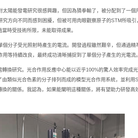
我對太陽能發電研究很感興趣，但因為猜拳輸了，被分配到了一個
研究方向不同而感到困擾，但被可用肉眼觀察原子的STM所吸引
過當時受技術所限，未能取得成果。
量單個分子受光照射時產生的電流。開發過程雖然艱辛，但通過精
互作用等持續改良，最終成功清晰捕捉到了單個分子產生的光電流
轉換研究。光合作用反應中心能以近乎100%的驚人效率完成
了由類似光合色素的分子排列而成的模型光合作用系統，並利用S
轉換的關係。我認為，如果能闡明這種關係，將有望助力研發高