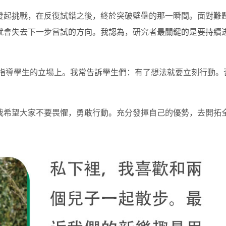
發起挑戰，在反復試錯之後，終於突破壁壘的那一瞬間。面對難
就會失去下一步嘗試的方向。我認為，研究者最關鍵的是要持續
了指導學生的立場上。我常告訴學生們：有了想法就要立刻行動。
我希望大家不要畏懼，勇敢行動。充分發揮自己的優勢，去開拓