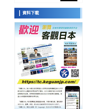
防災等核心優勢服務社會
科學研究
日本科學未
資料下載
東京大學通過葉綠體基因組編輯技術強化碳
來館 科學交
固定酵素，成功提高光合作用能力與生產力
流員
科學研究
藤田醫科大學等成功鑑定出非結核分枝桿菌
生存的必需基因，首次揭示該基因的必要性
經濟・社會
因菌株而異
小岩井忠道
瀧川 進
戴維
【AI法下篇】如何應對AI的不可控性——中
央大學平野晉教授專訪
科學研究
【JST事業成果】開發低成本與低功耗的新型
AI處理器
政策
日本科研費增設國際共同研究強化新類別，
促進青年研究人員赴海外開展研究
經濟・社會
鐵道綜研新任理事長蘆谷公稔：依託超導和
防災等核心優勢服務社會
科學研究
東京大學通過葉綠體基因組編輯技術強化碳
固定酵素，成功提高光合作用能力與生產力
科學研究
藤田醫科大學等成功鑑定出非結核分枝桿菌