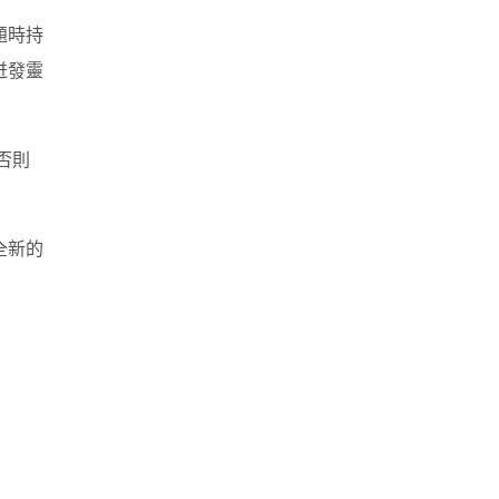
題時持
迸發靈
否則
全新的