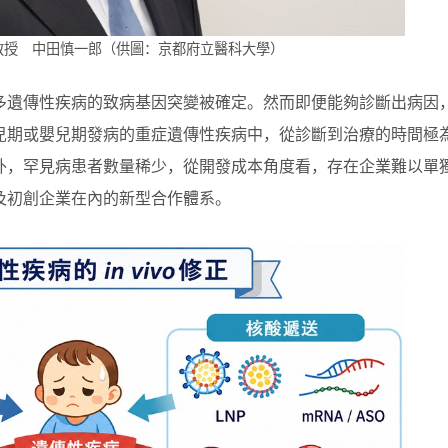
教授 中田慎一郎（供圖：京都府立醫科大學）
多遺傳性疾病的致病基因突變被確定。然而即便能夠診斷出病因
兒期或嬰兒期發病的重症遺傳性疾病中，從診斷到治療的時間極
外，罕見病患者數量稀少，從開發成本角度看，存在企業難以單
及初創企業在內的新型合作體系。