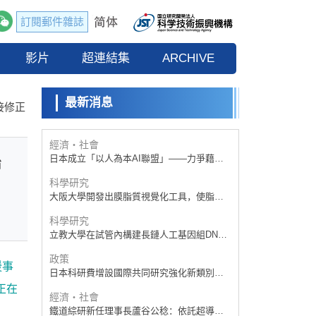
訂閱郵件雜誌
政策
日本科研費增設國際共同研究強化新類別，
影片
促進青年研究人員赴海外開展研究
超連結集
ARCHIVE
科學研究
京都大學高效生成光的構成單元「光子」，
可應用於量子電腦
最新消息
科學研究
接修正
開發出300億年僅誤差1秒的光晶格鐘，構建
網路將其打造為次世代社會基礎設施
經濟・社會
日本成立「以人為本AI聯盟」——力爭藉助
治
AI拓展社會公眾創造力，依託產學合作推進
科學研究
研發
大阪大學開發出膜脂質視覺化工具，使脂質
探針的高效開發成為可能
科學研究
立教大學在試管內構建長鏈人工基因組DNA
自我複製系統，有望實現攜帶大量基因的人
政策
工細胞
援事
日本科研費增設國際共同研究強化新類別，
促進青年研究人員赴海外開展研究
正在
經濟・社會
鐵道綜研新任理事長蘆谷公稔：依託超導和