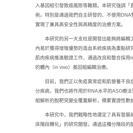
入基因組引發致癌風險等難題。本研究強調「
術。特別是通過我們自主研發的、不使用DNA
實現了兼具高安全性與高精度的治療方案。
本研究的另一大支柱是開發出能夠將編輯
內易於獲得增殖優勢的造血系統疾病為重點研
肌肉疾病推進驗證工作，通過改良和整合採用
的體內（in vivo）基因組編輯治療。
目前，我們正以免疫異常症和肌營養不良
分疾病，我們也將作用於RNA水平的ASO療
組解析的脫靶突變全覆蓋解析，積累實證性數
本研究中，我們戰略性地選定了具有發展
床階段轉化」的研究開發。通過這種分階段的