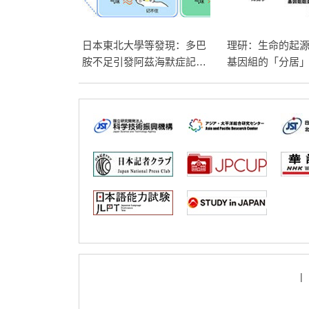
日本東北大學等發現：多巴
理研：生命的起
胺不足引發阿茲海默症記憶
基因組的「分居
障礙，有望利用多巴胺開發
因組之間的競爭
新療法
卵的發育
|