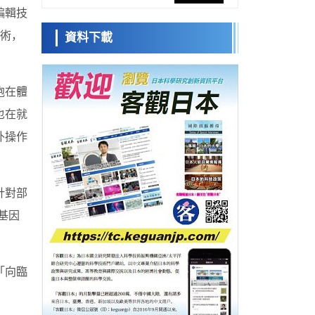
網路將其打造為次世代社會基礎設施
編輯技
經濟・社會
技術，
資料下載
日本成立「以人為本AI聯盟」——力爭藉助
日本科學未
AI拓展社會公眾創造力，依託產學合作推進
來館 科學交
科學研究
研發
流員
大阪大學開發出膜脂質視覺化工具，使脂質
探針的高效開發成為可能
胞在體
科學研究
立教大學在試管內構建長鏈人工基因組DNA
也在就
小岩井忠道
瀧川 進
戴維
自我複製系統，有望實現攜帶大量基因的人
外操作
政策
工細胞
日本科研費增設國際共同研究強化新類別，
促進青年研究人員赴海外開展研究
科學研究
京都大學高效生成光的構成單元「光子」，
針對部
可應用於量子電腦
科學研究
基因
開發出300億年僅誤差1秒的光晶格鐘，構建
網路將其打造為次世代社會基礎設施
經濟・社會
日本成立「以人為本AI聯盟」——力爭藉助
「向臨
AI拓展社會公眾創造力，依託產學合作推進
科學研究
研發
大阪大學開發出膜脂質視覺化工具，使脂質