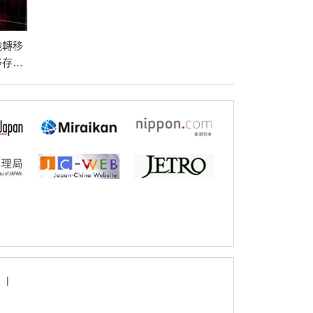
胞轉移
移存在
|