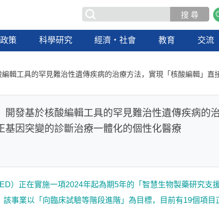
政策
科學研究
經濟・社會
教育
交流
酸編輯工具的罕見難治性遺傳疾病的治療方法，實現「核酸編輯」直
：開發基於核酸編輯工具的罕見難治性遺傳疾病的
正基因突變的診斷治療一體化的個性化醫療
ED）正在實施一項2024年起為期5年的「智慧生物製藥研究支
，該事業以「向臨床試驗等階段進階」為目標，目前有19個項目