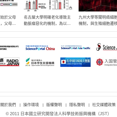
源始於父母
名古屋大學明確老化導致主
九州大學等闡明癌細
」，父母基
動脈瘤惡化的機制，為以免
機制，與生殖細胞遷
有助於受精
疫細胞為靶點的藥物治療策
共性
略開闢道路
關於我們
操作環境
版權聲明
隱私聲明
社交媒體政策
|
|
|
|
© 2011 日本國立研究開發法人科學技術振興機構（JST）