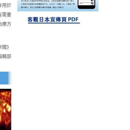
探針的高效開發成為可能
科學研究
作用於
立教大學在試管內構建長鏈人工基因組DNA
有需要
自我複製系統，有望實現攜帶大量基因的人
工細胞
治療方
新聞》
編輯部