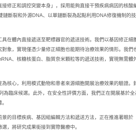
直接修正和調控突變本身」，採用能夠直接干預疾病病因的核酸
雙鏈斷裂和外源DNA、以單鏈斷裂為起點利用DNA修復機制的
工具在體內直接遞送至靶標器官的遞送技術。我們以基因修正細
究對象，實現僅憑少量修正細胞也能期待治療效果的情形。我們
mRNA、核糖核蛋白、脂質奈米顆粒等的遞送技術，實現無需體
症為核心，利用模式動物和患者來源細胞開展治療效果的驗證。
法列為臨床候選。此外，在安全性評價方面，我們正在開展基於全
據。
前景的目標疾病、基因組編輯方法和遞送方法，正在推進著眼於
篩選，將研究成果銜接到實際醫療中。