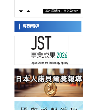
防災等核心優勢服務社會
科學研究
基於最新的30篇文章統計
東京大學通過葉綠體基因組編輯技術強化碳
固定酵素，成功提高光合作用能力與生產力
科學研究
藤田醫科大學等成功鑑定出非結核分枝桿菌
專題報導
生存的必需基因，首次揭示該基因的必要性
經濟・社會
因菌株而異
【AI法下篇】如何應對AI的不可控性——中
央大學平野晉教授專訪
科學研究
日本學術會議：為保持土壤健康應採取哪些
措施？探討土壤保護與強化的具體對策
科學研究
大阪大學開發基於水氫鍵網路的溫度預測新
方法，AI從分子排列資訊中高精度解讀
經濟・社會
【AI法上篇】如何對「將人生交給AI」保持
危機感——中央大學平野晉教授專訪
科學研究
慶應義塾大學闡明腦內「游擊手」小膠質細
胞包裹保護受損神經細胞的機制，有望用於
科學研究
開發阿茲海默症等疾病療法
日本東北大學與橫濱橡膠全球首次從奈米尺
度揭示橡膠—黃銅黏接界面劣化抑制機制，