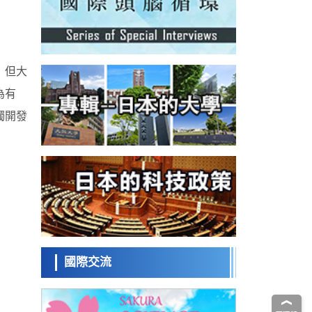
科學研究
為提升輪胎安全性與耐久性的材料設計開闢
道路
近畿大學等發現植物染料「日本茜」的紅色
成分可抑制老化與炎症，有望成為新型功能
科學研究
性材料
群馬大學開發針對難治性癲癇的新型基因療
，但大
法，利用超小型GAD67啟動子抑制發作
科學研究
為有
九州大學揭示夜間眼壓升高機制：兩種激素
波動疊加所致
獨開發
科學研究
東京都產技研採用新手法開發出可穩定工作
至300℃的介電材料，已驗證電容器可在汽車
經濟・社會
發動機等高溫環境下工作
日本生成式AI使用者佔比一年內翻倍，但與
中美德仍有較大差距
政策
日本修訂首都直下型地震緊急對策：目標為
死亡人數至少減半，重點強化火災防控
科學研究
福井大學發現細胞記憶過往並抑制反應的機
制，闡明即便DNA相同反應迥異之謎
國際交流
科學研究
神戶大學確認口服癌症疫苗B440單藥給藥的
安全性，在轉移性尿路上皮癌患者中開展臨
政策
床試驗