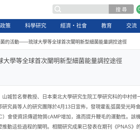
政策
科學研究
經濟・社會
教育
交流
弧菌的活動——琉球大學等全球首次闡明新型細菌能量調控途徑
球大學等全球首次闡明新型細菌能量調控途徑
、山城哲名譽教授、日本東北大學研究生院工學研究科的中村修
研究員等人的研究團隊於4月13日宣佈，發現霍亂弧菌受光時
C）會使資訊傳遞物質cAMP增加，進而提升鞭毛的運動性。該
推動這些過程的闡明。相關研究成果已發表在期刊《PNAS》的