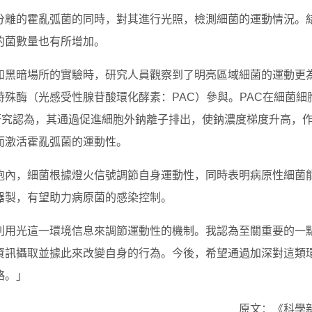
分離的霍亂弧菌的同時，對其進行光照，檢測細菌的運動情況。
的菌數量也有所增加。
和黑暗場所的實驗時，研究人員觀察到了明亮區域細菌的運動更
殊酶（光感受性腺苷酸環化酵素：PAC）參與。PAC在細菌細
研究認為，其通過促進細胞外鈉離子排出，使鈉濃度梯度升高，
而激活霍亂弧菌的運動性。
胞內，細菌根據燈火信號調節自身運動性，同時表明病原性細菌
器製，有望助力病原菌的感染控制。
利用光這一環境信息來調節運動性的機制。我認為至關重要的一
資訊攝取並據此來改變自身的行為。今後，希望通過加深對這類
略。」
原文：《科學