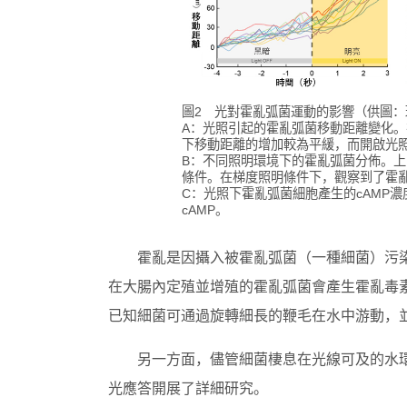
圖2 光對霍亂弧菌運動的影響（供圖：
A：光照引起的霍亂弧菌移動距離變化。在
下移動距離的增加較為平緩，而開啟光照後
B：不同照明環境下的霍亂弧菌分佈。
條件。在梯度照明條件下，觀察到了霍
C：光照下霍亂弧菌細胞產生的cAMP
cAMP。
霍亂是因攝入被霍亂弧菌（一種細菌）污
在大腸內定殖並增殖的霍亂弧菌會產生霍亂毒
已知細菌可通過旋轉細長的鞭毛在水中游動，
另一方面，儘管細菌棲息在光線可及的水
光應答開展了詳細研究。