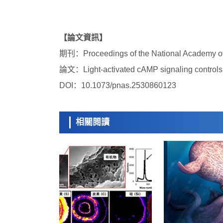
【論文資訊】
期刊：Proceedings of the National Academy of
論文：Light-activated cAMP signaling controls s
DOI：10.1073/pnas.2530860123
相關閱讀