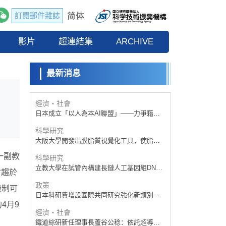
訂閱郵件雜誌
政策
日本科研費增設國際共同研究強化新類別，
影片
促進青年研究人員赴海外開展研究
超連結集
ARCHIVE
科學研究
京都大學高效生成光的構成單元「光子」，
可應用於量子電腦
最新消息
科學研究
開發出300億年僅誤差1秒的光晶格鐘，構建
網路將其打造為次世代社會基礎設施
經濟・社會
日本成立「以人為本AI聯盟」——力爭藉助
AI拓展社會公眾創造力，依託產學合作推進
科學研究
研發
大阪大學開發出膜脂質視覺化工具，使脂質
探針的高效開發成為可能
一副教
科學研究
立教大學在試管內構建長鏈人工基因組DNA
會趨於
自我複製系統，有望實現攜帶大量基因的人
政策
工細胞
機制可
日本科研費增設國際共同研究強化新類別，
促進青年研究人員赴海外開展研究
4月9
經濟・社會
鐵道綜研新任理事長蘆谷公稔：依託超導和