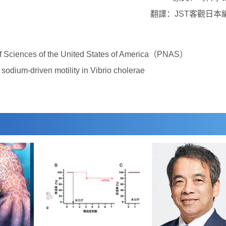
翻譯：JST客觀日本
 Sciences of the United States of America（PNAS）
odium-driven motility in Vibrio cholerae