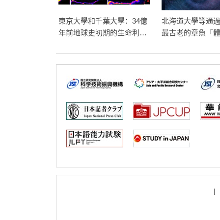
東京大學和千葉大學：34億
北海道大學等通過
年前地球史初期的生命利用
最古老的章魚「體
硫酸根離子呼吸
米」， 擁有高等
鏈頂端掠食者
|