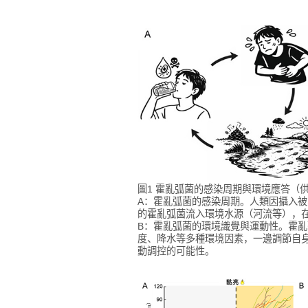
圖1 霍亂弧菌的感染周期與環境應答（供
A：霍亂弧菌的感染周期。人類因攝入
的霍亂弧菌流入環境水源（河流等），
B：霍亂弧菌的環境識覺與運動性。霍亂
度、降水等多種環境因素，一邊調節自
動調控的可能性。