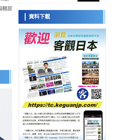
網路將其打造為次世代社會基礎設施
編輯部
經濟・社會
資料下載
日本成立「以人為本AI聯盟」——力爭藉助
日本科學未
AI拓展社會公眾創造力，依託產學合作推進
來館 科學交
科學研究
研發
流員
大阪大學開發出膜脂質視覺化工具，使脂質
探針的高效開發成為可能
科學研究
立教大學在試管內構建長鏈人工基因組DNA
小岩井忠道
瀧川 進
戴維
自我複製系統，有望實現攜帶大量基因的人
政策
工細胞
日本科研費增設國際共同研究強化新類別，
促進青年研究人員赴海外開展研究
科學研究
京都大學高效生成光的構成單元「光子」，
可應用於量子電腦
科學研究
開發出300億年僅誤差1秒的光晶格鐘，構建
網路將其打造為次世代社會基礎設施
經濟・社會
日本成立「以人為本AI聯盟」——力爭藉助
AI拓展社會公眾創造力，依託產學合作推進
科學研究
研發
大阪大學開發出膜脂質視覺化工具，使脂質