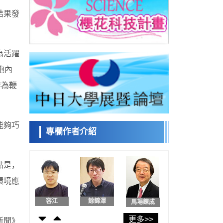
日本發布《令和8年版科學技術與創新白皮
結果發
書》，解讀第七期基本計畫首年度政策方向
科學研究
東京大學發現可誘導細胞死亡的新型信使物
日本科學未
質
來館 科學交
科學研究
為活躍
流員
東京都健康長壽醫療中心跨器官揭示衰老過
胞內
程中的糖鏈變化
科學研究
作為鞭
產總研無需石油利用松脂製備石墨前驅體，
小岩井忠道
瀧川 進
戴維
可作為電池電極材料
科學研究
東京大學和海上保安廳等發現南海海槽沿線
板塊邊界鎖定狀態存在區域差異
能夠巧
專欄作者介紹
政策
日本第2次醫療研究開發調整費，根據一線實
陳小牧
安寧
李鷗
際情況和需求分配99.3億日圓
科學研究
點是，
千葉大學鑑定出導致難治性疾病「肺高血壓
症」惡化的蛋白質「MYL9/12」，會引發血
環境應
科學研究
管結構惡化
京都大學高效生成光的構成單元「光子」，
容江
餘錦澤
馬場錬成
可應用於量子電腦
科學研究
更多>>
新聞》
開發出300億年僅誤差1秒的光晶格鐘，構建