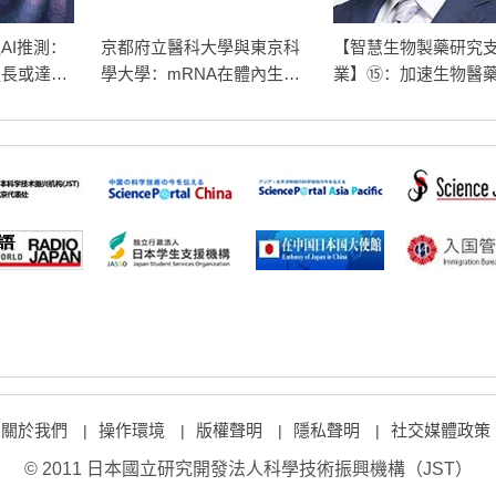
AI推測：
京都府立醫科大學與東京科
【智慧生物製藥研究
長或達19
學大學：mRNA在體內生成
業】⑮：加速生物醫
智慧的生物
「小型抗體」，保護機體免
發的綜合性支援，作
受細菌毒素侵害
產官學的「樞紐」推
進階
關於我們
操作環境
版權聲明
隱私聲明
社交媒體政策
|
|
|
|
© 2011 日本國立研究開發法人科學技術振興機構（JST）