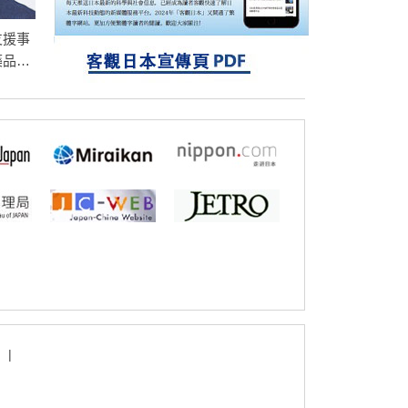
探針的高效開發成為可能
科學研究
立教大學在試管內構建長鏈人工基因組DNA
支援事
自我複製系統，有望實現攜帶大量基因的人
藥品研
工細胞
為連接
進臨床
|