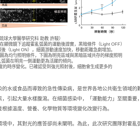
琉球大學醫學研究科 助教 許駿）
顯微鏡下追蹤霍亂弧菌的運動後證實，黑暗條件（Light OFF）
（Light ON），細菌游動速度加快，移動距離急劇增加。
上圖為均勻照明條件，下圖為明亮區域與黑暗區域共存的梯度照明
亂弧菌在明亮一側運動更為活躍的傾向。
濃度的時序變化。已確認受到強光照射後，細胞會生成更多的
染的水或食品而導致的急性傳染病，是世界各地公共衛生領域的
素，引起大量水樣腹瀉。在細菌感染中，「運動能力」至關重要
並根據溫度、營養、化學物質等環境變化改變行為。
環境中，其對光的應答卻尚未闡明。為此，此次研究團隊對霍亂