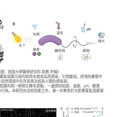
圖：琉球大學醫學研究科 助教 許駿）
被霍亂弧菌污染的飲用水或食品而感染，引發腹瀉。排洩的糞便中
在自然環境中生存並再次成為人類的感染源。
弧菌利用一根極生鞭毛游動，一邊感知粘度、溫度、pH、鹽濃
身行為。本研究在這些因素之外，進一步聚焦於光影響霍亂弧菌運