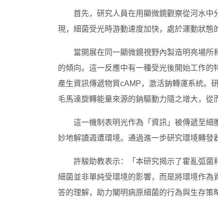
首先，研究人員在用顯微鏡觀察從河水中
現，細菌受光時游動速度加快，處於運動狀態
當開展在同一顯微鏡視野內製造明亮場所
的傾向。這一反應中有一種受光後開始工作的特
產生資訊傳遞物質cAMP，激活鈉轉運系統。
毛馬達旋轉能量來源的鈉驅動力隨之增大，從
這一機制表明光作為「資訊」被傳遞至細
妙地解讀週遭環境。通過進一步研究環境轉發
許駿助教表示：「本研究揭示了霍亂弧菌
細菌並非單純受環境的影響，而是將環境作為
答的理解，助力闡明病原細菌的行為與生存策