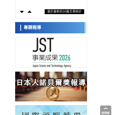
防災等核心優勢服務社會
科學研究
基於最新的30篇文章統計
東京大學通過葉綠體基因組編輯技術強化碳
固定酵素，成功提高光合作用能力與生產力
科學研究
藤田醫科大學等成功鑑定出非結核分枝桿菌
專題報導
生存的必需基因，首次揭示該基因的必要性
經濟・社會
因菌株而異
【AI法下篇】如何應對AI的不可控性——中
央大學平野晉教授專訪
科學研究
日本學術會議：為保持土壤健康應採取哪些
措施？探討土壤保護與強化的具體對策
科學研究
大阪大學開發基於水氫鍵網路的溫度預測新
方法，AI從分子排列資訊中高精度解讀
經濟・社會
【AI法上篇】如何對「將人生交給AI」保持
危機感——中央大學平野晉教授專訪
科學研究
慶應義塾大學闡明腦內「游擊手」小膠質細
胞包裹保護受損神經細胞的機制，有望用於
科學研究
開發阿茲海默症等疾病療法
日本東北大學與橫濱橡膠全球首次從奈米尺
度揭示橡膠—黃銅黏接界面劣化抑制機制，