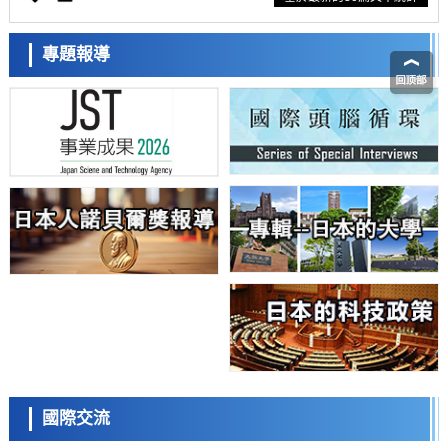
用能力與生產力
科學研究
藤田醫科大學等成功鑑定出非結核分枝桿菌生存的必需基因，首次揭示
專題報導
該基因的必要性因菌株而異
經濟・社會
【AI法下篇】如何應對AI的不可控性——中央大學平野晉教授專訪
科學研究
日本學術會議：為保持土壤健康應採取哪些措施？探討土壤保護與強化
的具體對策
科學研究
大阪大學開發基於水氫鍵網路的溫度預測新方法，AI從分子排列資訊中
高精度解讀
經濟・社會
【AI法上篇】如何對「將人生交給AI」保持危機感——中央大學平野晉
教授專訪
科學研究
慶應義塾大學闡明腦內「游擊手」小膠質細胞包裹保護受損神經細胞的
機制，有望用於開發阿茲海默症等疾病療法
科學研究
日本東北大學與橫濱橡膠全球首次從奈米尺度揭示橡膠—黃銅黏接界面
日本科學未來館 科學交
劣化抑制機制，為提升輪胎安全性與耐久性的材料設計開闢道路
流員
科學研究
國際交流
近畿大學等發現植物染料「日本茜」的紅色成分可抑制老化與炎症，有