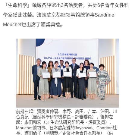
「生命科學」領域各評選出3名獲獎者，共計6名青年女性科
學家獲此殊榮。法國駐京都總領事館總領事Sandrine
Mouchet也出席了頒獎典禮。
前排左起：獲獎者仲裏、木野、高田、吉本、沖田、川
合真紀（自然科學研究機構長・評審委員）；後排左
起：永田和宏（JT生命誌研究館館長・評審委員）、
Mouchet總領事、日本歐萊雅的Jayaswal、Chariton社
長、楠田倫子（副總裁／企業社會責任本部長）（供