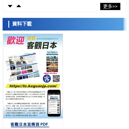
科學研究
東京大學發現可誘導細胞死亡的新型信使物質
更多>>
科學研究
東京都健康長壽醫療中心跨器官揭示衰老過程中的糖鏈變化
資料下載
科學研究
產總研無需石油利用松脂製備石墨前驅體，可作為電池電極材料
日本科學未來館 科學交
科學研究
流員
東京大學和海上保安廳等發現南海海槽沿線板塊邊界鎖定狀態存在區域
差異
政策
日本第2次醫療研究開發調整費，根據一線實際情況和需求分配99.3億
日圓
科學研究
千葉大學鑑定出導致難治性疾病「肺高血壓症」惡化的蛋白質
「MYL9/12」，會引發血管結構惡化
小岩井忠道
瀧川 進
戴維
科學研究
京都大學高效生成光的構成單元「光子」，可應用於量子電腦
科學研究
開發出300億年僅誤差1秒的光晶格鐘，構建網路將其打造為次世代社會
基礎設施
經濟・社會