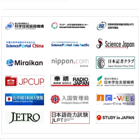
日本成立「以人為本AI聯盟」——力爭藉助AI拓展社會公眾創造力，依
託產學合作推進研發
科學研究
大阪大學開發出膜脂質視覺化工具，使脂質探針的高效開發成為可能
科學研究
立教大學在試管內構建長鏈人工基因組DNA自我複製系統，有望實現攜
帶大量基因的人工細胞
政策
日本科研費增設國際共同研究強化新類別，促進青年研究人員赴海外開
展研究
科學研究
京都大學高效生成光的構成單元「光子」，可應用於量子電腦
科學研究
開發出300億年僅誤差1秒的光晶格鐘，構建網路將其打造為次世代社會
基礎設施
經濟・社會
日本成立「以人為本AI聯盟」——力爭藉助AI拓展社會公眾創造力，依
託產學合作推進研發
科學研究
大阪大學開發出膜脂質視覺化工具，使脂質探針的高效開發成為可能
科學研究
立教大學在試管內構建長鏈人工基因組DNA自我複製系統，有望實現攜