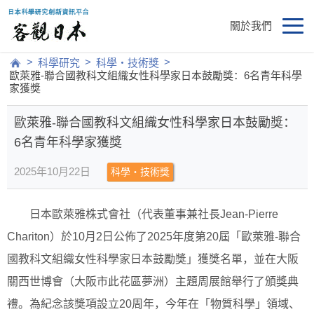
關於我們
>
>
>
科學研究
科學・技術獎
歐萊雅-聯合國教科文組織女性科學家日本鼓勵獎：6名青年科學
家獲獎
歐萊雅-聯合國教科文組織女性科學家日本鼓勵獎：
6名青年科學家獲獎
2025年10月22日
科學・技術獎
日本歐萊雅株式會社（代表董事兼社長Jean-Pierre
Chariton）於10月2日公佈了2025年度第20屆「歐萊雅-聯合
國教科文組織女性科學家日本鼓勵獎」獲獎名單，並在大阪
關西世博會（大阪市此花區夢洲）主題周展館舉行了頒獎典
禮。為紀念該獎項設立20周年，今年在「物質科學」領域、