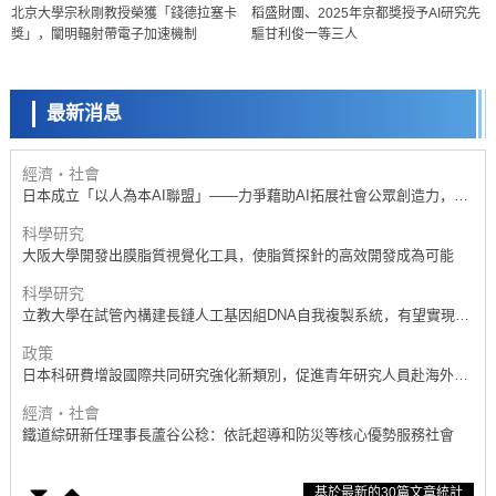
北京大學宗秋剛教授榮獲「錢德拉塞卡
稻盛財團、2025年京都獎授予AI研究先
日本科研費增設國際共同研究強化新類別，促進青年研究人員赴海外開
獎」，闡明輻射帶電子加速機制
驅甘利俊一等三人
展研究
科學研究
京都大學高效生成光的構成單元「光子」，可應用於量子電腦
最新消息
科學研究
開發出300億年僅誤差1秒的光晶格鐘，構建網路將其打造為次世代社會
基礎設施
經濟・社會
日本成立「以人為本AI聯盟」——力爭藉助AI拓展社會公眾創造力，依
託產學合作推進研發
科學研究
大阪大學開發出膜脂質視覺化工具，使脂質探針的高效開發成為可能
科學研究
立教大學在試管內構建長鏈人工基因組DNA自我複製系統，有望實現攜
帶大量基因的人工細胞
政策
日本科研費增設國際共同研究強化新類別，促進青年研究人員赴海外開
展研究
經濟・社會
鐵道綜研新任理事長蘆谷公稔：依託超導和防災等核心優勢服務社會
科學研究
基於最新的30篇文章統計
東京大學通過葉綠體基因組編輯技術強化碳固定酵素，成功提高光合作