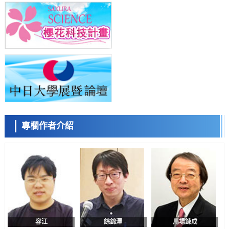
望成為新型功能性材料
科學研究
群馬大學開發針對難治性癲癇的新型基因療法，利用超小型GAD67啟動
子抑制發作
科學研究
九州大學揭示夜間眼壓升高機制：兩種激素波動疊加所致
小岩井忠道
瀧川 進
戴維
科學研究
東京都產技研採用新手法開發出可穩定工作至300℃的介電材料，已驗
證電容器可在汽車發動機等高溫環境下工作
經濟・社會
日本生成式AI使用者佔比一年內翻倍，但與中美德仍有較大差距
政策
專欄作者介紹
日本修訂首都直下型地震緊急對策：目標為死亡人數至少減半，重點強
陳小牧
李鷗
安寧
化火災防控
科學研究
福井大學發現細胞記憶過往並抑制反應的機制，闡明即便DNA相同反應
迥異之謎
科學研究
神戶大學確認口服癌症疫苗B440單藥給藥的安全性，在轉移性尿路上皮
癌患者中開展臨床試驗
政策
日本發布《令和8年版科學技術與創新白皮書》，解讀第七期基本計畫
首年度政策方向
容江
餘錦澤
馬場錬成