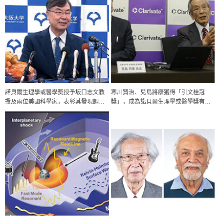
諾貝爾生理學或醫學獎授予坂口志文教
寒川賢治、兒島將康獲得「引文桂冠
授及兩位美國科學家，表彰其發現調節
獎」，成為諾貝爾生理學或醫學獎有力
性T細胞
候選
政策