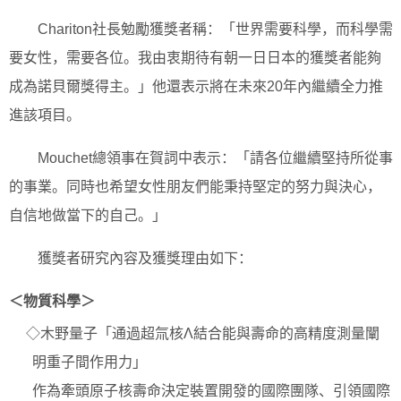
Chariton社長勉勵獲獎者稱：「世界需要科學，而科學需
要女性，需要各位。我由衷期待有朝一日日本的獲獎者能夠
成為諾貝爾獎得主。」他還表示將在未來20年內繼續全力推
進該項目。
Mouchet總領事在賀詞中表示：「請各位繼續堅持所從事
的事業。同時也希望女性朋友們能秉持堅定的努力與決心，
自信地做當下的自己。」
獲獎者研究內容及獲獎理由如下：
＜物質科學＞
◇木野量子「通過超氚核Λ結合能與壽命的高精度測量闡
明重子間作用力」
作為牽頭原子核壽命決定裝置開發的國際團隊、引領國際