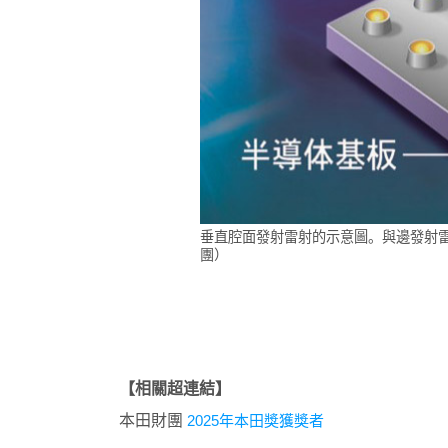
垂直腔面發射雷射的示意圖。與邊發射
團）
【相關超連結】
本田財團
2025年本田獎獲獎者