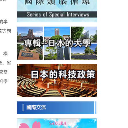
科學研究
為提升輪胎安全性與耐久性的材料設計開闢
道路
近畿大學等發現植物染料「日本茜」的紅色
成分可抑制老化與炎症，有望成為新型功能
科學研究
性材料
的半
群馬大學開發針對難治性癲癇的新型基因療
法，利用超小型GAD67啟動子抑制發作
差等問
科學研究
九州大學揭示夜間眼壓升高機制：兩種激素
波動疊加所致
科學研究
，構
東京都產技研採用新手法開發出可穩定工作
至300℃的介電材料，已驗證電容器可在汽車
產、省
經濟・社會
發動機等高溫環境下工作
日本生成式AI使用者佔比一年內翻倍，但與
管當
中美德仍有較大差距
政策
科學
日本修訂首都直下型地震緊急對策：目標為
死亡人數至少減半，重點強化火災防控
科學研究
福井大學發現細胞記憶過往並抑制反應的機
制，闡明即便DNA相同反應迥異之謎
國際交流
科學研究
神戶大學確認口服癌症疫苗B440單藥給藥的
安全性，在轉移性尿路上皮癌患者中開展臨
政策
床試驗