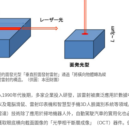
授的面發光型「垂直腔面發射雷射」通過「將橫向物體轉為縱
射雷射的構造。（供圖：本田財團）
1990年代後期，多家企業投入研發，該雷射被廣泛應用於數據
以及電脳滑鼠、雷射印表機和智慧型手機3D人臉識別系統等領域
（雷達）技術除了應用於掃地機器人外，自動駕駛汽車的實用化也
獲取眼底横向截面圖像的「光學相干斷層成像」（OCT）器件。