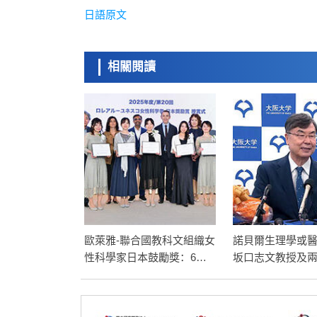
日語原文
相關閱讀
歐萊雅-聯合國教科文組織女
諾貝爾生理學或
性科學家日本鼓勵獎：6名
坂口志文教授及
青年科學家獲獎
學家，表彰其發現
細胞