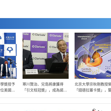
醫學獎授予
寒川賢治、兒島將康獲得
北京大學宗秋剛教授
兩位美國科
「引文桂冠獎」，成為諾貝
「錢德拉塞卡獎」，
調節性T
爾生理學或醫學獎有力候選
射帶電子加速機制