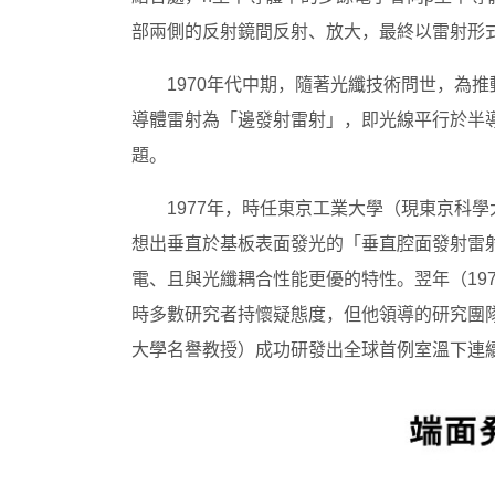
部兩側的反射鏡間反射、放大，最終以雷射形
1970年代中期，隨著光纖技術問世，為
導體雷射為「邊發射雷射」，即光線平行於半
題。
1977年，時任東京工業大學（現東京科
想出垂直於基板表面發光的「垂直腔面發射雷
電、且與光纖耦合性能更優的特性。翌年（19
時多數研究者持懷疑態度，但他領導的研究團隊
大學名譽教授）成功研發出全球首例室溫下連