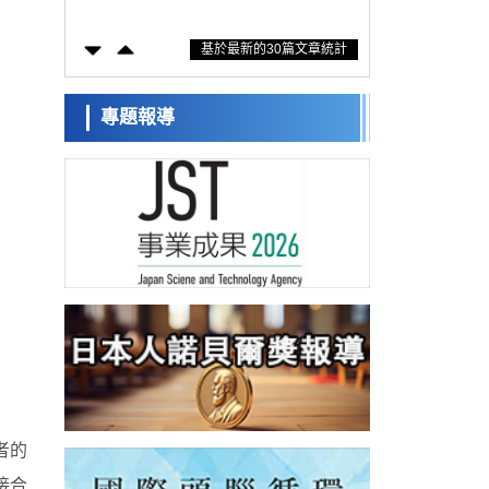
防災等核心優勢服務社會
科學研究
基於最新的30篇文章統計
東京大學通過葉綠體基因組編輯技術強化碳
固定酵素，成功提高光合作用能力與生產力
科學研究
藤田醫科大學等成功鑑定出非結核分枝桿菌
專題報導
生存的必需基因，首次揭示該基因的必要性
經濟・社會
因菌株而異
【AI法下篇】如何應對AI的不可控性——中
央大學平野晉教授專訪
科學研究
日本學術會議：為保持土壤健康應採取哪些
措施？探討土壤保護與強化的具體對策
科學研究
大阪大學開發基於水氫鍵網路的溫度預測新
方法，AI從分子排列資訊中高精度解讀
經濟・社會
【AI法上篇】如何對「將人生交給AI」保持
危機感——中央大學平野晉教授專訪
科學研究
慶應義塾大學闡明腦內「游擊手」小膠質細
胞包裹保護受損神經細胞的機制，有望用於
科學研究
開發阿茲海默症等疾病療法
者的
日本東北大學與橫濱橡膠全球首次從奈米尺
度揭示橡膠—黃銅黏接界面劣化抑制機制，
接合