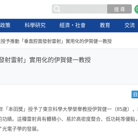
政策
科學研究
經濟・社會
教育
交流
田獎授予推動「垂直腔面發射雷射」實用化的伊賀健一教授
面發射雷射」實用化的伊賀健一教授
5年「本田獎」授予了東京科學大學榮譽教授伊賀健一（85歲），
的功績。這種雷射具有體積小、易於高密度整合、低功耗等優點
了光電子學的發展。