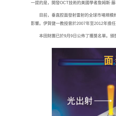
一提的是，開發OCT技術的美國學者詹姆斯·藤本（
目前，垂直腔面發射雷射的全球市場規模約
影響。伊賀健一教授曾於2007年至2012年
本田財團已於9月9日公佈了獲獎名單。頒獎