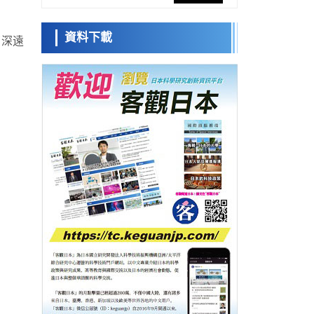
網路將其打造為次世代社會基礎設施
經濟・社會
資料下載
日本成立「以人為本AI聯盟」——力爭藉助
了深遠
日本科學未
AI拓展社會公眾創造力，依託產學合作推進
來館 科學交
科學研究
研發
流員
大阪大學開發出膜脂質視覺化工具，使脂質
探針的高效開發成為可能
科學研究
立教大學在試管內構建長鏈人工基因組DNA
小岩井忠道
瀧川 進
戴維
自我複製系統，有望實現攜帶大量基因的人
政策
工細胞
日本科研費增設國際共同研究強化新類別，
促進青年研究人員赴海外開展研究
科學研究
京都大學高效生成光的構成單元「光子」，
可應用於量子電腦
科學研究
開發出300億年僅誤差1秒的光晶格鐘，構建
網路將其打造為次世代社會基礎設施
經濟・社會
日本成立「以人為本AI聯盟」——力爭藉助
AI拓展社會公眾創造力，依託產學合作推進
科學研究
研發
大阪大學開發出膜脂質視覺化工具，使脂質