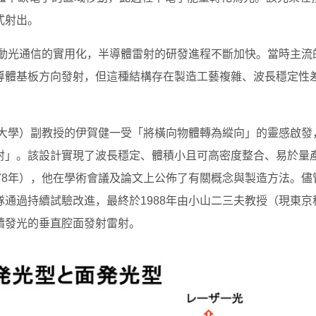
式射出。
推動光通信的實用化，半導體雷射的研發進程不斷加快。當時主流
導體基板方向發射，但這種結構存在製造工藝複雜、波長穩定性
學大學）副教授的伊賀健一受「將橫向物體轉為縱向」的靈感啟發
射」。該設計實現了波長穩定、體積小且可高密度整合、易於量
78年），他在學術會議及論文上公佈了有關概念與製造方法。儘
通過持續試驗改進，最終於1988年由小山二三夫教授（現東京
續發光的垂直腔面發射雷射。