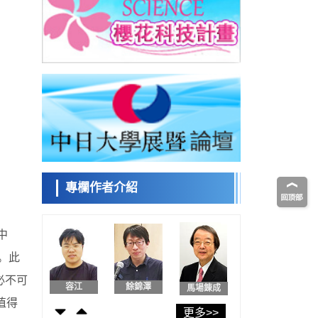
日本發布《令和8年版科學技術與創新白皮
書》，解讀第七期基本計畫首年度政策方向
科學研究
東京大學發現可誘導細胞死亡的新型信使物
日本科學未
質
來館 科學交
科學研究
流員
東京都健康長壽醫療中心跨器官揭示衰老過
程中的糖鏈變化
科學研究
產總研無需石油利用松脂製備石墨前驅體，
小岩井忠道
瀧川 進
戴維
可作為電池電極材料
科學研究
東京大學和海上保安廳等發現南海海槽沿線
板塊邊界鎖定狀態存在區域差異
專欄作者介紹
政策
日本第2次醫療研究開發調整費，根據一線實
陳小牧
安寧
李鷗
際情況和需求分配99.3億日圓
科學研究
中
千葉大學鑑定出導致難治性疾病「肺高血壓
症」惡化的蛋白質「MYL9/12」，會引發血
。此
科學研究
管結構惡化
京都大學高效生成光的構成單元「光子」，
必不可
容江
餘錦澤
馬場錬成
可應用於量子電腦
值得
科學研究
更多>>
開發出300億年僅誤差1秒的光晶格鐘，構建