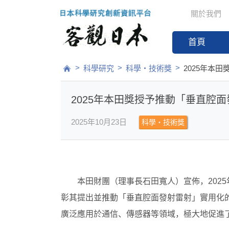
關於我們
首頁
>
>
>
科學研究
科學・技術獎
2025年本
2025年本田獎授予推動「垂直腔
2025年10月23日
科學・技術獎
本田財團（理事長石田寬人）宣佈，202
彰其提出並推動「垂直腔面發射雷射」實用化
廣泛應用於通信、傳感器等領域，極大地促進