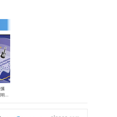
榮獲
闡明輻