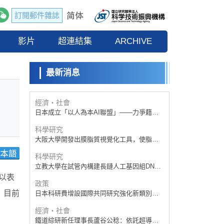
訂閱郵件雜誌
政策
日本科研費增設國際共同研究強化新類別，
影片
促進青年研究人員赴海外開展研究
超連結集
ARCHIVE
科學研究
京都大學高效生成光的構成單元「光子」，
可應用於量子電腦
最新消息
科學研究
開發出300億年僅誤差1秒的光晶格鐘，構建
網路將其打造為次世代社會基礎設施
經濟・社會
日本成立「以人為本AI聯盟」——力爭藉助
AI拓展社會公眾創造力，依託產學合作推進
科學研究
研發
大阪大學開發出膜脂質視覺化工具，使脂質
探針的高效開發成為可能
科學研究
立教大學在試管內構建長鏈人工基因組DNA
自我複製系統，有望實現攜帶大量基因的人
以表
政策
工細胞
，目前
日本科研費增設國際共同研究強化新類別，
促進青年研究人員赴海外開展研究
經濟・社會
鐵道綜研新任理事長蘆谷公稔：依託超導和