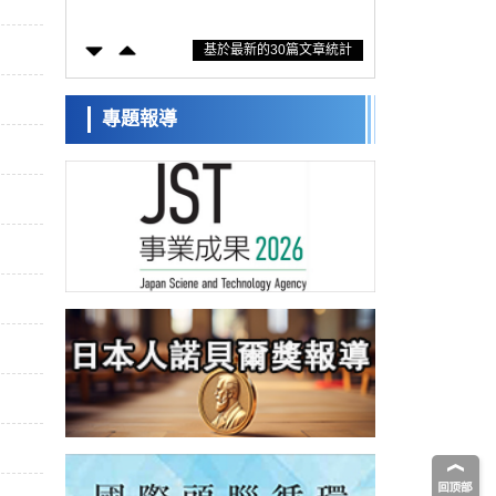
措施？探討土壤保護與強化的具體對策
科學研究
基於最新的30篇文章統計
大阪大學開發基於水氫鍵網路的溫度預測新
方法，AI從分子排列資訊中高精度解讀
經濟・社會
【AI法上篇】如何對「將人生交給AI」保持
專題報導
危機感——中央大學平野晉教授專訪
科學研究
慶應義塾大學闡明腦內「游擊手」小膠質細
胞包裹保護受損神經細胞的機制，有望用於
科學研究
開發阿茲海默症等疾病療法
日本東北大學與橫濱橡膠全球首次從奈米尺
度揭示橡膠—黃銅黏接界面劣化抑制機制，
科學研究
為提升輪胎安全性與耐久性的材料設計開闢
道路
近畿大學等發現植物染料「日本茜」的紅色
成分可抑制老化與炎症，有望成為新型功能
科學研究
性材料
群馬大學開發針對難治性癲癇的新型基因療
法，利用超小型GAD67啟動子抑制發作
科學研究
九州大學揭示夜間眼壓升高機制：兩種激素
波動疊加所致
科學研究
東京都產技研採用新手法開發出可穩定工作
至300℃的介電材料，已驗證電容器可在汽車