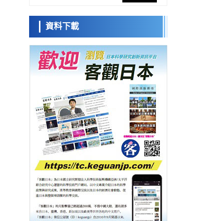
促進青年研究人員赴海外開展研究
經濟・社會
資料下載
鐵道綜研新任理事長蘆谷公稔：依託超導和
日本科學未
防災等核心優勢服務社會
來館 科學交
科學研究
流員
東京大學通過葉綠體基因組編輯技術強化碳
固定酵素，成功提高光合作用能力與生產力
科學研究
藤田醫科大學等成功鑑定出非結核分枝桿菌
小岩井忠道
瀧川 進
戴維
生存的必需基因，首次揭示該基因的必要性
經濟・社會
因菌株而異
【AI法下篇】如何應對AI的不可控性——中
央大學平野晉教授專訪
科學研究
【JST事業成果】開發低成本與低功耗的新型
AI處理器
政策
日本科研費增設國際共同研究強化新類別，
促進青年研究人員赴海外開展研究
經濟・社會
鐵道綜研新任理事長蘆谷公稔：依託超導和
防災等核心優勢服務社會
科學研究
東京大學通過葉綠體基因組編輯技術強化碳