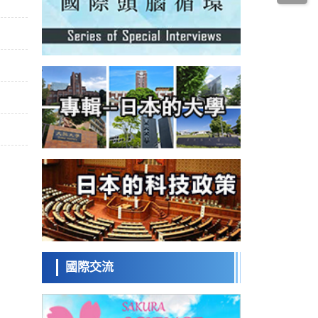
經濟・社會
發動機等高溫環境下工作
日本生成式AI使用者佔比一年內翻倍，但與
中美德仍有較大差距
政策
日本修訂首都直下型地震緊急對策：目標為
死亡人數至少減半，重點強化火災防控
科學研究
福井大學發現細胞記憶過往並抑制反應的機
制，闡明即便DNA相同反應迥異之謎
科學研究
神戶大學確認口服癌症疫苗B440單藥給藥的
安全性，在轉移性尿路上皮癌患者中開展臨
政策
床試驗
日本發布《令和8年版科學技術與創新白皮
書》，解讀第七期基本計劃首年度政策方向
科學研究
東京大學發現可誘導細胞死亡的新型信使物
質
科學研究
東京都健康長壽醫療中心跨器官揭示衰老過
程中的糖鏈變化
國際交流
科學研究
產總研無需石油利用松脂製備石墨前驅體，
可作為電池電極材料
科學研究