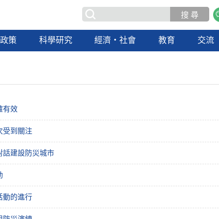
政策
科學研究
經濟・社會
教育
交流
確有效
次受到關注
對話建設防災城市
動
活動的進行
用防災演練