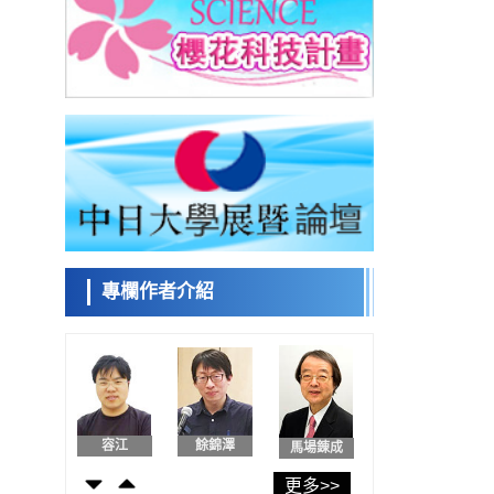
東京大學和海上保安廳等發現南海海槽沿線
板塊邊界鎖定狀態存在區域差異
政策
日本第2次醫療研究開發調整費，根據一線實
日本科學未
際情況和需求分配99.3億日圓
來館 科學交
科學研究
流員
千葉大學鑑定出導致難治性疾病「肺高血壓
症」惡化的蛋白質「MYL9/12」，會引發血
科學研究
管結構惡化
京都大學高效生成光的構成單元「光子」，
小岩井忠道
瀧川 進
戴維
可應用於量子電腦
科學研究
用數理模型詮釋慢性蕁麻疹的發病機理，藉
助數學的力量實現個體化最佳治療
專欄作者介紹
科學研究
【JST事業成果】發現室溫下工作的交替磁體
陳小牧
安寧
李鷗
科學研究
夜景也能清晰呈現在紙上——日本「鐵路攝
影迷」教授研發新技術
科學研究
【JST事業成果】開發低成本與低功耗的新型
容江
餘錦澤
馬場錬成
AI處理器
政策
更多>>
日本科研費增設國際共同研究強化新類別，