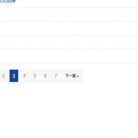
防災訓練
2
3
4
5
6
7
下一頁 »