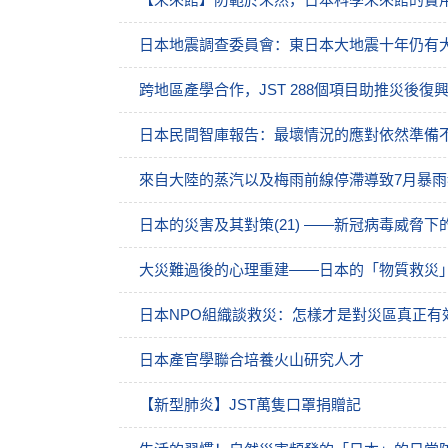
日本地震調查委員會：東日本大地震十年仍有大型
跨地區產學合作，JST 288個項目助推災後復
日本民間智庫報告：最壞情況的應對依然準備
來自大陸的蒸汽以及梅雨前線停滯導致7月暴
日本的災害及其對策(21) ——新冠病毒威脅
大災難過後的心理重建——日本的「物質救災」
日本NPO組織談救災：怎樣才是對災區真正有
日本產官學聯合培養火山研究人才
【新型肺炎】JST萬隻口罩捐贈記