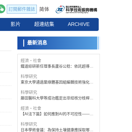
訂閱郵件雜誌
經濟・社會
【AI法下篇】如何應對AI的不可控性——中
影片
央大學平野晉教授專訪
超連結集
ARCHIVE
科學研究
【JST事業成果】開發低成本與低功耗的新型
AI處理器
最新消息
政策
日本科研費增設國際共同研究強化新類別，
促進青年研究人員赴海外開展研究
經濟・社會
鐵道綜研新任理事長蘆谷公稔：依託超導和
防災等核心優勢服務社會
科學研究
東京大學通過葉綠體基因組編輯技術強化碳
固定酵素，成功提高光合作用能力與生產力
科學研究
藤田醫科大學等成功鑑定出非結核分枝桿菌
生存的必需基因，首次揭示該基因的必要性
經濟・社會
因菌株而異
【AI法下篇】如何應對AI的不可控性——中
央大學平野晉教授專訪
科學研究
日本學術會議：為保持土壤健康應採取哪些