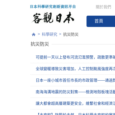
關於我們
首頁
>
>
科學研究
抗災防災
抗災防災
可提前一天以上發布河流氾濫預警，疏散更準
全球變暖導致災害增加，人工控制颱風強度再
日本一座小城市首任市長的市政管理——通過
南海海溝地震的防災對策——檢測地殼板塊活
讓大都會超高層建築更安全，維繫社會和經濟
【未來館】防範於未然，日本科學未來館的實