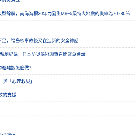
餘震，南海海槽30年內發生M8~9級特大地震的機率為70~80％
興
不足，福島核事故後又在造新的安全神話
雨頻創紀錄，日本防災學術聯盟召開緊急會議
下的避難該怎麼做？
 與「心理救災」
效的支援